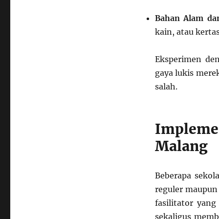
Bahan Alam dan
kain, atau kerta
Eksperimen de
gaya lukis merek
salah.
Implemen
Malang
Beberapa sekol
reguler maupun 
fasilitator ya
sekaligus membe