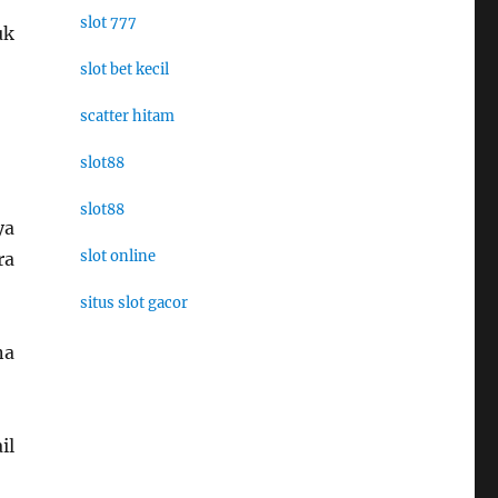
slot 777
uk
slot bet kecil
scatter hitam
slot88
slot88
ya
slot online
ra
situs slot gacor
na
il