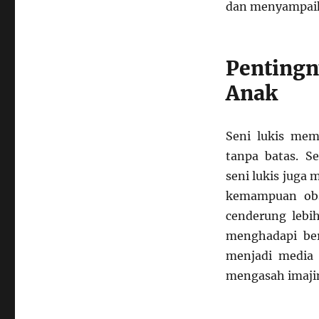
dan menyampaika
Pentingn
Anak
Seni lukis mem
tanpa batas. S
seni lukis juga
kemampuan obse
cenderung lebih
menghadapi ber
menjadi media 
mengasah imajin