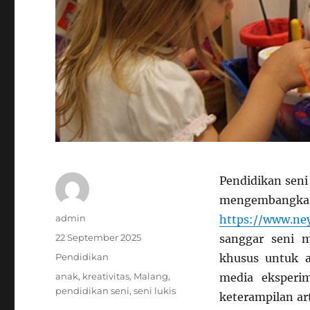
Pendidikan sen
mengembangkan 
Author
admin
https://www.ne
Posted
22 September 2025
sanggar seni 
on
Categories
Pendidikan
khusus untuk 
Tags
anak
,
kreativitas
,
Malang
,
media eksperi
pendidikan seni
,
seni lukis
keterampilan art