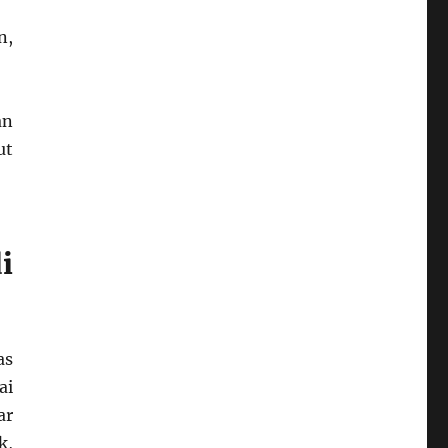
n,
an
ut
i
as
ai
ar
k,