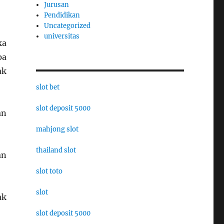
Jurusan
Pendidikan
Uncategorized
universitas
ka
pa
ak
slot bet
slot deposit 5000
an
mahjong slot
thailand slot
an
slot toto
slot
ak
slot deposit 5000