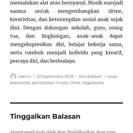
memainkan alat atau bernyanyi. Musik menjadi
sarana untuk mengembangkan ritme,
kreativitas, dan keterampilan sosial anak sejak
dini. Dengan dukungan sekolah, guru, orang
tua, dan lingkungan, anak-anak dapat
mengekspresikan diri, belajar bekerja sama,
serta tumbuh menjadi individu yang kreatif,
percaya diri, dan berbudaya.
Author
Posted
Categories
Tags
admin
22 September 2025
Pendidikan
anak
,
on
kreativitas
,
pendidikan musik
,
ritme
,
Yogyakarta
Tinggalkan Balasan
Alamat email Anda tidak akan dipublikasikan.
Ruas yang