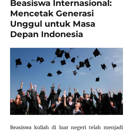
Beasiswa Internasional:
Teknologi
AI
Mencetak Generasi
dan
Unggul untuk Masa
Penggunaan
Teknologi
Depan Indonesia
Lainnya
Beasiswa kuliah di luar negeri telah menjadi