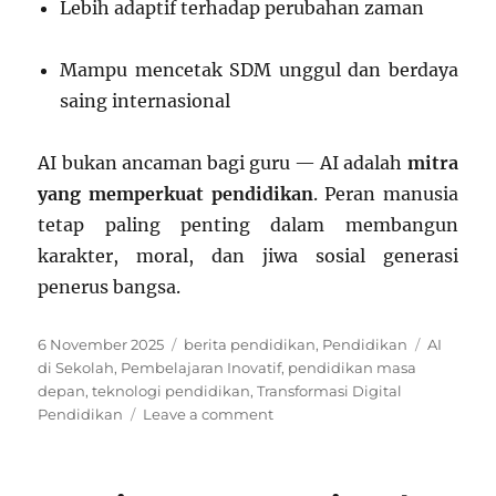
Lebih adaptif terhadap perubahan zaman
Mampu mencetak SDM unggul dan berdaya
saing internasional
AI bukan ancaman bagi guru — AI adalah
mitra
yang memperkuat pendidikan
. Peran manusia
tetap paling penting dalam membangun
karakter, moral, dan jiwa sosial generasi
penerus bangsa.
Posted
Categories
Tags
6 November 2025
berita pendidikan
,
Pendidikan
AI
on
di Sekolah
,
Pembelajaran Inovatif
,
pendidikan masa
depan
,
teknologi pendidikan
,
Transformasi Digital
on
Pendidikan
Leave a comment
Peningkatan
Pendidikan
Melalui