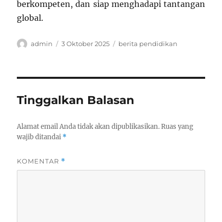
berkompeten, dan siap menghadapi tantangan
global.
Author
Posted
Categories
admin
3 Oktober 2025
berita pendidikan
on
Tinggalkan Balasan
Alamat email Anda tidak akan dipublikasikan.
Ruas yang
wajib ditandai
*
KOMENTAR
*