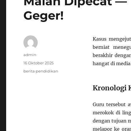
Malah Dipecat —
Geger!
Kasus mengejut
berniat mene
Author
admin
berakhir denga
Posted
16 Oktober 2025
hangat di media
on
Categories
berita pendidikan
Kronologi 
Guru tersebut 
merokok di ling
dengan tujuan m
melapor ke ora