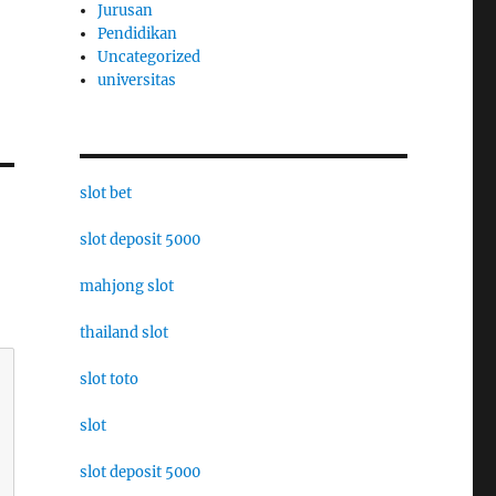
Jurusan
Pendidikan
Uncategorized
universitas
slot bet
slot deposit 5000
mahjong slot
thailand slot
slot toto
slot
slot deposit 5000