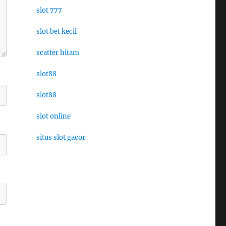
slot 777
slot bet kecil
scatter hitam
slot88
slot88
slot online
situs slot gacor