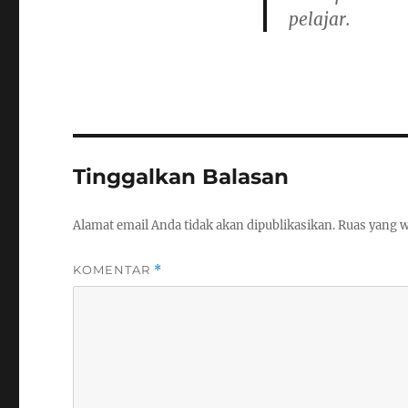
pelajar.
Tinggalkan Balasan
Alamat email Anda tidak akan dipublikasikan.
Ruas yang w
KOMENTAR
*