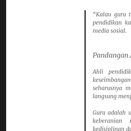
“Kalau guru 
pendidikan ka
media sosial.
Pandangan A
Ahli pendidi
keseimbangan
seharusnya m
langsung menj
Guru adalah u
keberanian 
kedisiplinan 