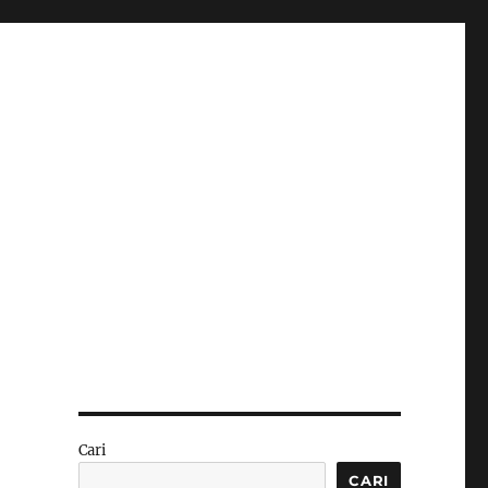
Cari
CARI