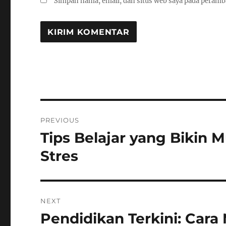
Simpan nama, email, dan situs web saya pada peramb
Navigasi
PREVIOUS
pos
Tips Belajar yang Bikin
Previous
post:
Stres
NEXT
Pendidikan Terkini: Cara 
Next