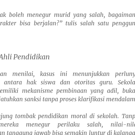
tak boleh menegur murid yang salah, bagaima
rakter bisa berjalan?” tulis salah satu penggu
hli Pendidikan
kan menilai, kasus ini menunjukkan perlun
 antara hak siswa dan otoritas guru. Sekol
emiliki
mekanisme pembinaan yang adil
, buk
atuhkan sanksi tanpa proses klarifikasi mendalam
jung tombak pendidikan moral di sekolah. Tan
mereka menegur perilaku salah, nilai-nil
dan tanggung jawab bisa semakin luntur di kalang