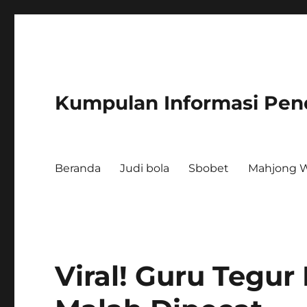
Kumpulan Informasi Pen
Beranda
Judi bola
Sbobet
Mahjong W
Viral! Guru Tegu