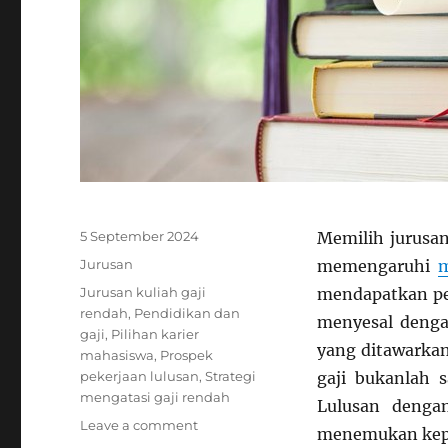
Posted
5 September 2024
Memilih jurusan
on
Categories
Jurusan
memengaruhi
m
Tags
Jurusan kuliah gaji
mendapatkan pek
rendah
,
Pendidikan dan
menyesal dengan
gaji
,
Pilihan karier
yang ditawarka
mahasiswa
,
Prospek
pekerjaan lulusan
,
Strategi
gaji bukanlah 
mengatasi gaji rendah
Lulusan denga
on
Leave a comment
menemukan kepu
16