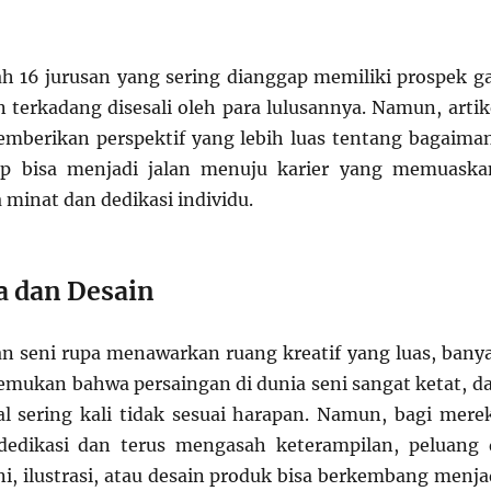
lah 16 jurusan yang sering dianggap memiliki prospek ga
 terkadang disesali oleh para lulusannya. Namun, artik
emberikan perspektif yang lebih luas tentang bagaima
tap bisa menjadi jalan menuju karier yang memuaska
 minat dan dedikasi individu.
a dan Desain
n seni rupa menawarkan ruang kreatif yang luas, bany
mukan bahwa persaingan di dunia seni sangat ketat, d
l sering kali tidak sesuai harapan. Namun, bagi mere
dedikasi dan terus mengasah keterampilan, peluang 
ni, ilustrasi, atau desain produk bisa berkembang menja