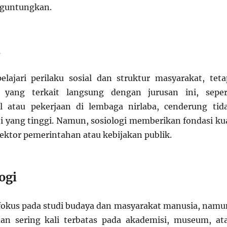
nguntungkan.
i
lajari perilaku sosial dan struktur masyarakat, teta
 yang terkait langsung dengan jurusan ini, seper
al atau pekerjaan di lembaga nirlaba, cenderung tid
 yang tinggi. Namun, sosiologi memberikan fondasi ku
sektor pemerintahan atau kebijakan publik.
ogi
fokus pada studi budaya dan masyarakat manusia, namu
aan sering kali terbatas pada akademisi, museum, at