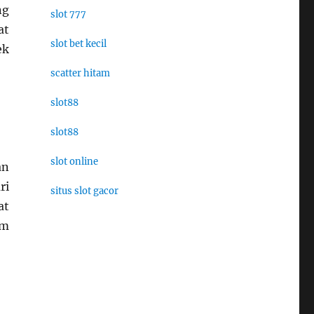
ng
slot 777
at
slot bet kecil
ek
scatter hitam
slot88
slot88
slot online
an
ri
situs slot gacor
at
am