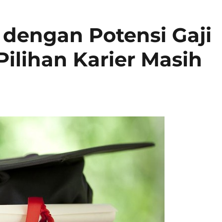
 dengan Potensi Gaji
ilihan Karier Masih