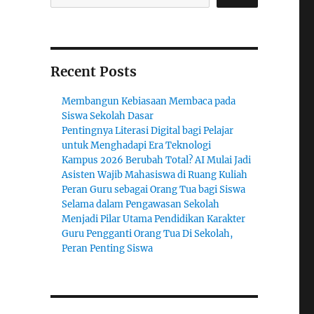
Recent Posts
Membangun Kebiasaan Membaca pada
Siswa Sekolah Dasar
Pentingnya Literasi Digital bagi Pelajar
untuk Menghadapi Era Teknologi
Kampus 2026 Berubah Total? AI Mulai Jadi
Asisten Wajib Mahasiswa di Ruang Kuliah
Peran Guru sebagai Orang Tua bagi Siswa
Selama dalam Pengawasan Sekolah
Menjadi Pilar Utama Pendidikan Karakter
Guru Pengganti Orang Tua Di Sekolah,
Peran Penting Siswa