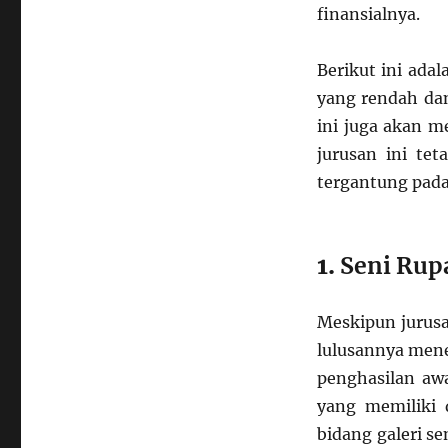
finansialnya.
Jurusan
Kuliah
dengan
Berikut ini ada
Potensi
yang rendah dan
Gaji
Rendah:
ini juga akan m
Apakah
jurusan ini te
Pilihan
tergantung pada
Karier
Masih
Relevan?
1.
Seni Rup
Meskipun jurusa
lulusannya mene
penghasilan awa
yang memiliki 
bidang galeri se