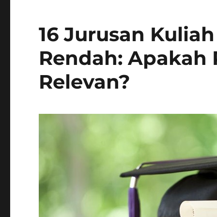
16 Jurusan Kuliah
Rendah: Apakah P
Relevan?