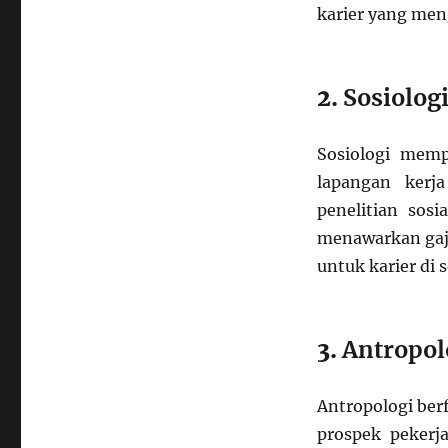
karier yang me
2.
Sosiolog
Sosiologi mempe
lapangan kerja
penelitian sosi
menawarkan gaji
untuk karier di 
3.
Antropol
Antropologi ber
prospek pekerj