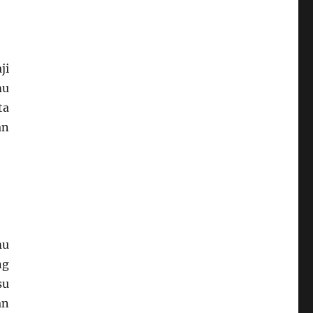
ji
mu
ta
an
mu
ng
su
an