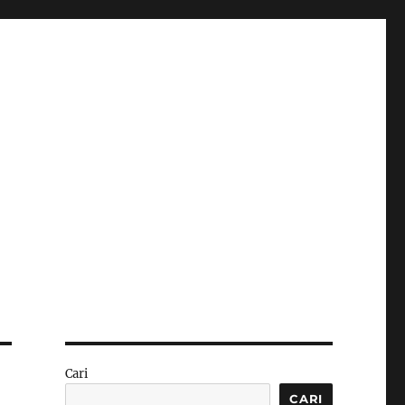
Cari
CARI