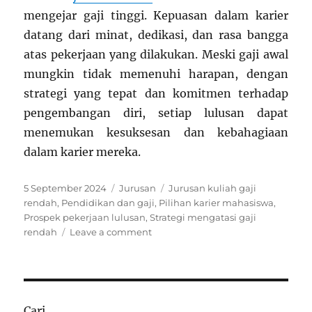
mengejar gaji tinggi. Kepuasan dalam karier
datang dari minat, dedikasi, dan rasa bangga
atas pekerjaan yang dilakukan. Meski gaji awal
mungkin tidak memenuhi harapan, dengan
strategi yang tepat dan komitmen terhadap
pengembangan diri, setiap lulusan dapat
menemukan kesuksesan dan kebahagiaan
dalam karier mereka.
Posted
Categories
Tags
5 September 2024
Jurusan
Jurusan kuliah gaji
on
rendah
,
Pendidikan dan gaji
,
Pilihan karier mahasiswa
,
Prospek pekerjaan lulusan
,
Strategi mengatasi gaji
on
rendah
Leave a comment
16
Jurusan
Kuliah
dengan
Potensi
Cari