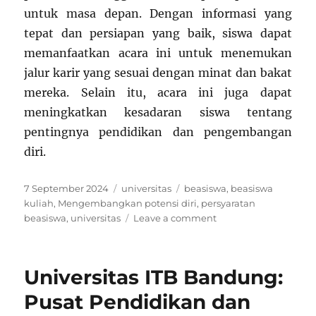
untuk masa depan. Dengan informasi yang
tepat dan persiapan yang baik, siswa dapat
memanfaatkan acara ini untuk menemukan
jalur karir yang sesuai dengan minat dan bakat
mereka. Selain itu, acara ini juga dapat
meningkatkan kesadaran siswa tentang
pentingnya pendidikan dan pengembangan
diri.
Posted
Categories
Tags
7 September 2024
universitas
beasiswa
,
beasiswa
on
kuliah
,
Mengembangkan potensi diri
,
persyaratan
on
beasiswa
,
universitas
Leave a comment
Universitas
Job
Fair
Universitas ITB Bandung:
di
SMA:
Pusat Pendidikan dan
Peluang