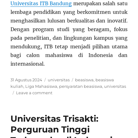
Universitas ITB Bandung
merupakan salah satu
lembaga pendidikan yang berkomitmen untuk
menghasilkan lulusan berkualitas dan inovatif.
Dengan program studi yang beragam, fokus
pada penelitian, dan lingkungan kampus yang
mendukung, ITB tetap menjadi pilihan utama
bagi calon mahasiswa di Indonesia dan
internasional.
Posted
Categories
Tags
31 Agustus 2024
universitas
beasiswa
,
beasiswa
on
kuliah
,
Liga Mahasiswa
,
persyaratan beasiswa
,
universitas
on
Leave a comment
Universitas
ITB
Bandung:
Universitas Trisakti:
Pusat
Pendidikan
Perguruan Tinggi
dan
Inovasi