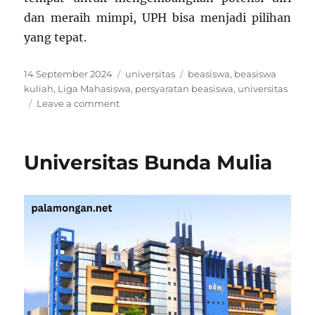
dan meraih mimpi, UPH bisa menjadi pilihan
yang tepat.
Posted
Categories
Tags
14 September 2024
universitas
beasiswa
,
beasiswa
on
kuliah
,
Liga Mahasiswa
,
persyaratan beasiswa
,
universitas
on
Leave a comment
Universitas
Pelita
Harapan
Universitas Bunda Mulia
Karawaci