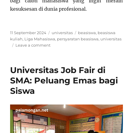
bagi calon mahasiswa yang ingin meraih
kesuksesan di dunia profesional.
Posted
Categories
Tags
11 September 2024
universitas
beasiswa
,
beasiswa
on
kuliah
,
Liga Mahasiswa
,
persyaratan beasiswa
,
universitas
on
Leave a comment
Universitas
Bunda
Mulia
Universitas Job Fair di
SMA: Peluang Emas bagi
Siswa