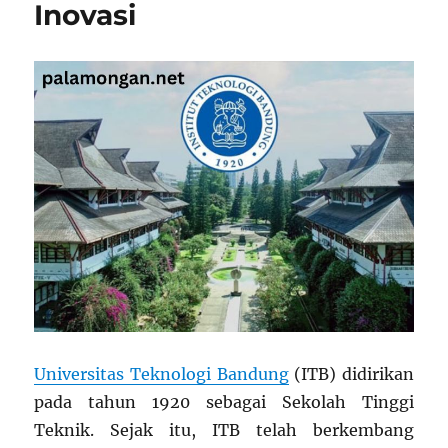
Inovasi
Emas
bagi
Siswa
Universitas Teknologi Bandung
(ITB) didirikan
pada tahun 1920 sebagai Sekolah Tinggi
Teknik. Sejak itu, ITB telah berkembang