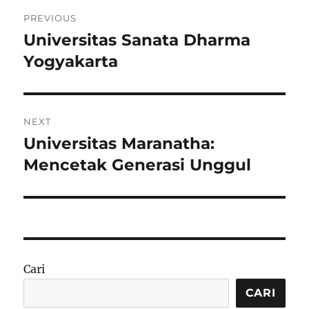
Navigasi
PREVIOUS
pos
Universitas Sanata Dharma
Previous
post:
Yogyakarta
NEXT
Universitas Maranatha:
Next
post:
Mencetak Generasi Unggul
Cari
CARI