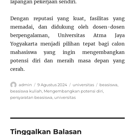
lapangan pekerjaan sendiri.
Dengan reputasi yang kuat, fasilitas yang
memadai, dan didukung oleh dosen-dosen
berpengalaman, Universitas Atma Jaya
Yogyakarta menjadi pilihan tepat bagi calon
mahasiswa yang ingin mengembangkan
potensi diri dan meraih masa depan yang
cerah.
Author
Posted
Categories
Tags
admin
9 Agustus 2024
universitas
beasiswa
,
on
beasiswa kuliah
,
Mengembangkan potensi diri
,
persyaratan beasiswa
,
universitas
Tinggalkan Balasan