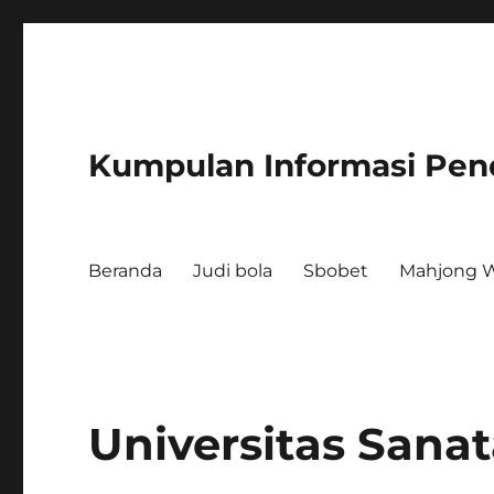
Kumpulan Informasi Pen
Beranda
Judi bola
Sbobet
Mahjong W
Universitas Sana