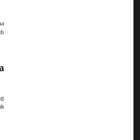
ma
uh
a
ng
ak