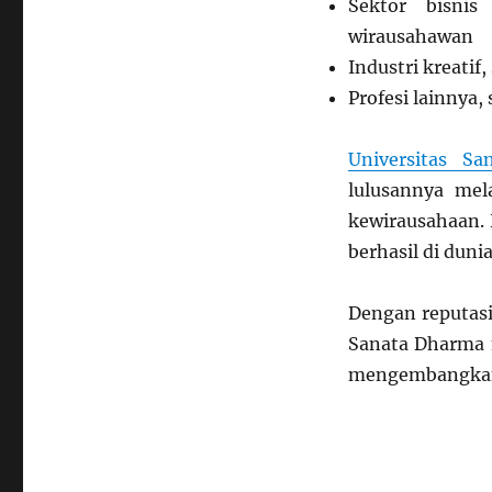
Sektor bisnis
wirausahawan
Industri kreatif
Profesi lainnya,
Universitas S
lulusannya me
kewirausahaan. 
berhasil di dunia
Dengan reputasi
Sanata Dharma m
mengembangkan 