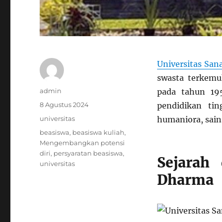
Universitas San
swasta terkemuk
Author
admin
pada tahun 195
Posted
8 Agustus 2024
pendidikan ti
on
Categories
universitas
humaniora, sains
Tags
beasiswa
,
beasiswa kuliah
,
Mengembangkan potensi
diri
,
persyaratan beasiswa
,
Sejarah 
universitas
Dharma