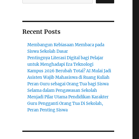
Recent Posts
Membangun Kebiasaan Membaca pada
Siswa Sekolah Dasar
Pentingnya Literasi Digital bagi Pelajar
untuk Menghadapi Era Teknologi
Kampus 2026 Berubah Total? AI Mulai Jadi
Asisten Wajib Mahasiswa di Ruang Kuliah
Peran Guru sebagai Orang Tua bagi Siswa
Selama dalam Pengawasan Sekolah
Menjadi Pilar Utama Pendidikan Karakter
Guru Pengganti Orang Tua Di Sekolah,
Peran Penting Siswa