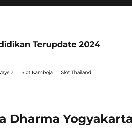
didikan Terupdate 2024
ays 2
Slot Kamboja
Slot Thailand
ta Dharma Yogyakart