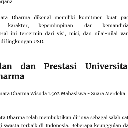
arjana
anata Dharma dikenal memiliki komitmen kuat pa
n karakter, kepemimpinan, dan kemandiri
al ini tercermin dari visi, misi, dan nilai-nilai ya
 di lingkungan USD.
lan dan Prestasi Universita
Dharma
ata Dharma telah membuktikan dirinya sebagai salah sa
i swasta terbaik di Indonesia. Beberapa keunggulan d