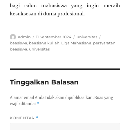
bagi calon mahasiswa yang ingin meraih
kesuksesan di dunia profesional.
Author
Posted
Categories
Tags
admin
11 September 2024
universitas
on
beasiswa
,
beasiswa kuliah
,
Liga Mahasiswa
,
persyaratan
beasiswa
,
universitas
Tinggalkan Balasan
Alamat email Anda tidak akan dipublikasikan.
Ruas yang
wajib ditandai
*
KOMENTAR
*