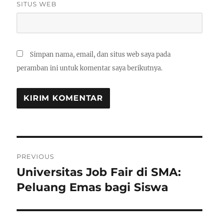
SITUS WEB
Simpan nama, email, dan situs web saya pada
peramban ini untuk komentar saya berikutnya.
Navigasi
PREVIOUS
pos
Universitas Job Fair di SMA:
Previous
post:
Peluang Emas bagi Siswa