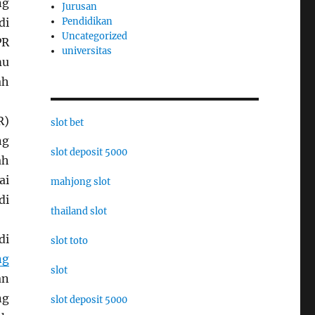
ng
Jurusan
Pendidikan
di
Uncategorized
PR
universitas
mu
ah
R)
slot bet
ng
slot deposit 5000
ah
ai
mahjong slot
di
thailand slot
di
slot toto
ng
slot
an
ng
slot deposit 5000