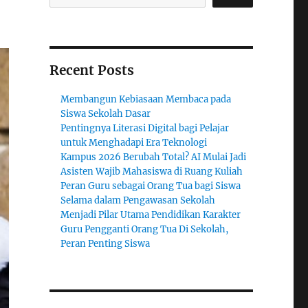
Recent Posts
Membangun Kebiasaan Membaca pada
Siswa Sekolah Dasar
Pentingnya Literasi Digital bagi Pelajar
untuk Menghadapi Era Teknologi
Kampus 2026 Berubah Total? AI Mulai Jadi
Asisten Wajib Mahasiswa di Ruang Kuliah
Peran Guru sebagai Orang Tua bagi Siswa
Selama dalam Pengawasan Sekolah
Menjadi Pilar Utama Pendidikan Karakter
Guru Pengganti Orang Tua Di Sekolah,
Peran Penting Siswa