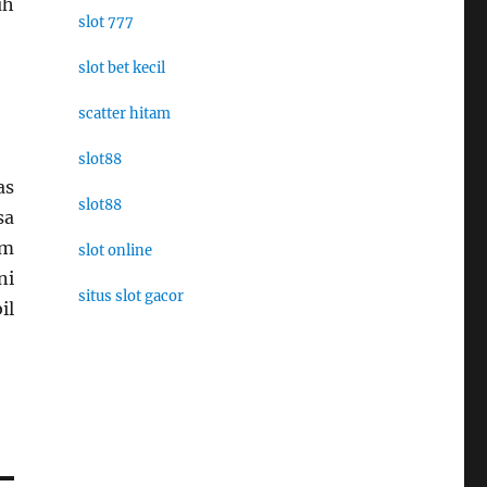
uh
slot 777
slot bet kecil
scatter hitam
slot88
as
slot88
sa
am
slot online
ni
situs slot gacor
il