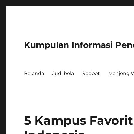
Kumpulan Informasi Pen
Beranda
Judi bola
Sbobet
Mahjong W
5 Kampus Favorit 