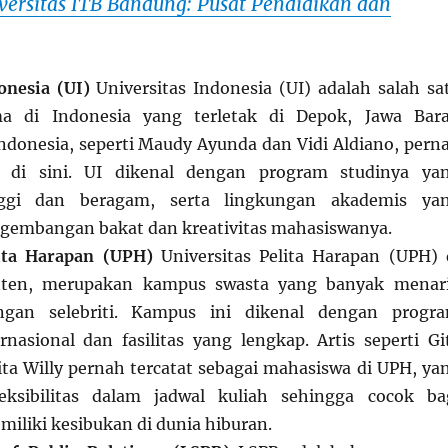
versitas ITB Bandung: Pusat Pendidikan dan
onesia (UI)
Universitas Indonesia (UI) adalah salah sa
a di Indonesia yang terletak di Depok, Jawa Bara
Indonesia, seperti Maudy Ayunda dan Vidi Aldiano, pern
 di sini. UI dikenal dengan program studinya ya
inggi dan beragam, serta lingkungan akademis ya
embangan bakat dan kreativitas mahasiswanya.
lita Harapan (UPH)
Universitas Pelita Harapan (UPH) 
nten, merupakan kampus swasta yang banyak menar
angan selebriti. Kampus ini dikenal dengan progr
rnasional dan fasilitas yang lengkap. Artis seperti Gi
ta Willy pernah tercatat sebagai mahasiswa di UPH, ya
ksibilitas dalam jadwal kuliah sehingga cocok ba
iliki kesibukan di dunia hiburan.