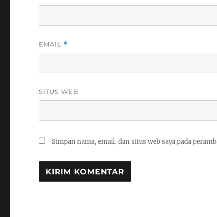
EMAIL
*
SITUS WEB
Simpan nama, email, dan situs web saya pada peramb