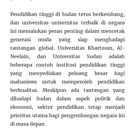
Pendidikan tinggi di Sudan terus berkembang,
dan universitas-universitas terbaik di negara
ini memainkan peran penting dalam mencetak
generasi muda yang siap menghadapi
tantangan global. Universitas Khartoum, Al-
Neelain, dan Universitas Sudan adalah
beberapa contoh institusi pendidikan tinggi
yang menyediakan peluang besar bagi
mahasiswa untuk memperoleh pendidikan
berkualitas. Meskipun ada tantangan yang
dihadapi Sudan dalam aspek politik dan
ekonomi, sektor pendidikan tetap menjadi
prioritas utama bagi pengembangan negara ini
di masa depan.