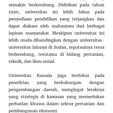
semakin berkembang. Didirikan pada tahun
1990, universitas ini lebih fokus pada
penyediaan pendidikan yang terjangkau dan
dapat diakses oleh mahasiswa dari berbagai
lapisan masyarakat. Meskipun universitas ini
lebih muda dibandingkan dengan universitas-
universitas lainnya di Sudan, reputasinya terus
berkembang, terutama di bidang pertanian,
teknik, dan ilmu sosial.
Universitas Kassala juga berfokus pada
penelitian yang berhubungan dengan
pengembangan daerah, mengingat letaknya
yang strategis di kawasan yang memerlukan
perhatian khusus dalam sektor pertanian dan
pembangunan ekonomi.