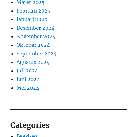
Maret 2025
Februari 2025
Januari 2025
Desember 2024
November 2024
Oktober 2024
September 2024
Agustus 2024
Juli 2024
Juni 2024
Mei 2024
Categories
Beasiswa