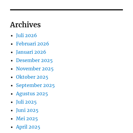
Archives
Juli 2026
Februari 2026
Januari 2026
Desember 2025
November 2025
Oktober 2025
September 2025
Agustus 2025
Juli 2025
Juni 2025
Mei 2025
April 2025