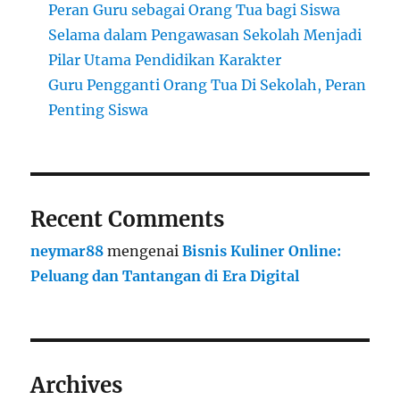
Peran Guru sebagai Orang Tua bagi Siswa
Selama dalam Pengawasan Sekolah Menjadi
Pilar Utama Pendidikan Karakter
Guru Pengganti Orang Tua Di Sekolah, Peran
Penting Siswa
Recent Comments
neymar88
mengenai
Bisnis Kuliner Online:
Peluang dan Tantangan di Era Digital
Archives