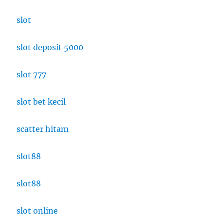
slot
slot deposit 5000
slot 777
slot bet kecil
scatter hitam
slot88
slot88
slot online