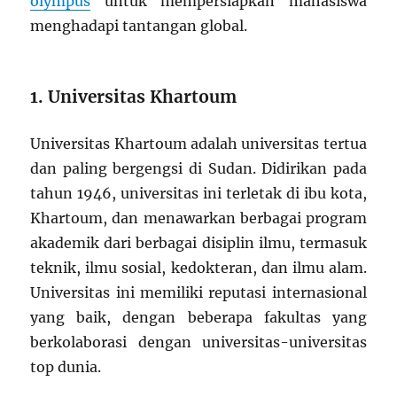
olympus
untuk mempersiapkan mahasiswa
menghadapi tantangan global.
1. Universitas Khartoum
Universitas Khartoum adalah universitas tertua
dan paling bergengsi di Sudan. Didirikan pada
tahun 1946, universitas ini terletak di ibu kota,
Khartoum, dan menawarkan berbagai program
akademik dari berbagai disiplin ilmu, termasuk
teknik, ilmu sosial, kedokteran, dan ilmu alam.
Universitas ini memiliki reputasi internasional
yang baik, dengan beberapa fakultas yang
berkolaborasi dengan universitas-universitas
top dunia.