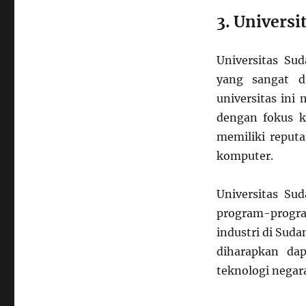
3. Universi
Universitas Sud
yang sangat d
universitas ini
dengan fokus ku
memiliki reputa
komputer.
Universitas Su
program-prog
industri di Suda
diharapkan da
teknologi negar