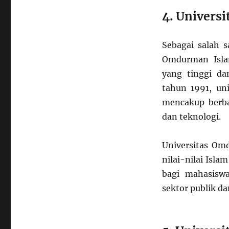
4. Univers
Sebagai salah s
Omdurman Islam
yang tinggi da
tahun 1991, uni
mencakup berba
dan teknologi.
Universitas O
nilai-nilai Isl
bagi mahasiswa
sektor publik da