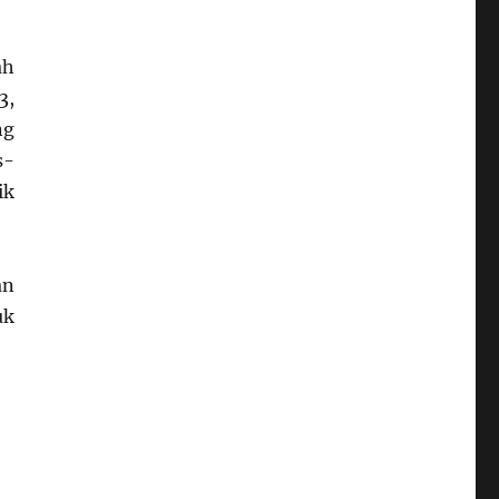
ah
3,
ng
s-
ik
an
uk