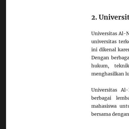
2. Universi
Universitas Al-N
universitas ter
ini dikenal kar
Dengan berbaga
hukum, teknik
menghasilkan lu
Universitas A
berbagai lemb
mahasiswa untu
bersama dengan u