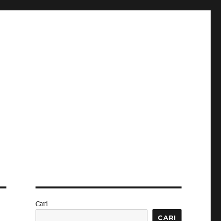
Cari
CARI