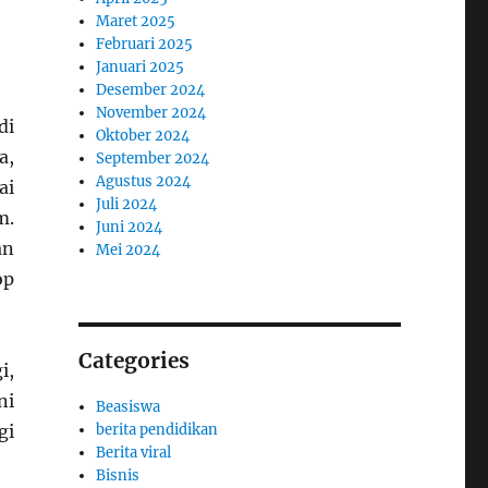
Maret 2025
Februari 2025
Januari 2025
Desember 2024
November 2024
di
Oktober 2024
a,
September 2024
Agustus 2024
ai
Juli 2024
m.
Juni 2024
an
Mei 2024
op
Categories
i,
ni
Beasiswa
gi
berita pendidikan
Berita viral
Bisnis