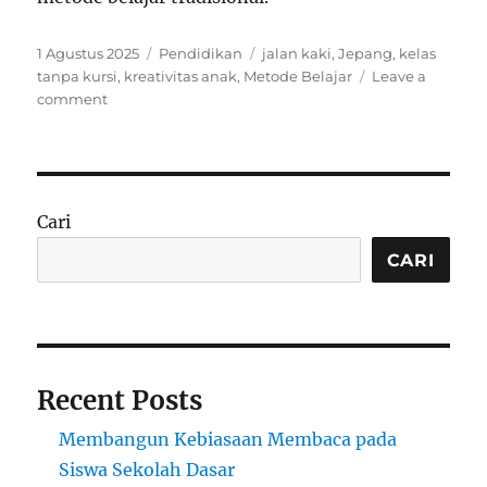
Posted
Categories
Tags
1 Agustus 2025
Pendidikan
jalan kaki
,
Jepang
,
kelas
on
tanpa kursi
,
kreativitas anak
,
Metode Belajar
Leave a
on
comment
Kelas
Tanpa
Kursi:
Metode
Belajar
Cari
Jalan
Kaki
CARI
di
Jepang
yang
Justru
Bikin
Recent Posts
Anak
Makin
Membangun Kebiasaan Membaca pada
Cerdas
Siswa Sekolah Dasar