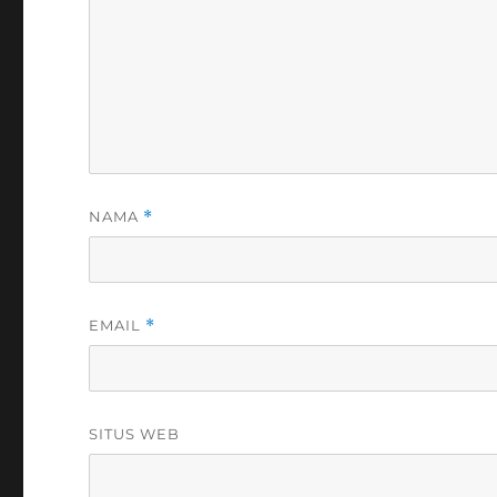
NAMA
*
EMAIL
*
SITUS WEB