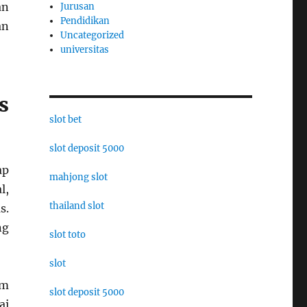
an
Jurusan
Pendidikan
an
Uncategorized
universitas
s
slot bet
slot deposit 5000
ap
mahjong slot
l,
thailand slot
s.
ng
slot toto
slot
rm
slot deposit 5000
ai