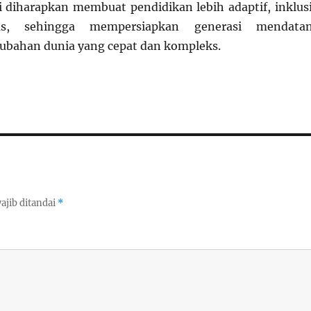
i diharapkan membuat pendidikan lebih adaptif, inklusi
tas, sehingga mempersiapkan generasi mendata
ubahan dunia yang cepat dan kompleks.
ajib ditandai
*