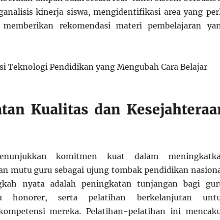
analisis kinerja siswa, mengidentifikasi area yang per
an memberikan rekomendasi materi pembelajaran ya
asi Teknologi Pendidikan yang Mengubah Cara Belajar
tan Kualitas dan Kesejahteraa
enunjukkan komitmen kuat dalam meningkatk
an mutu guru sebagai ujung tombak pendidikan nasiona
gkah nyata adalah peningkatan tunjangan bagi gur
u honorer, serta pelatihan berkelanjutan unt
ompetensi mereka. Pelatihan-pelatihan ini mencak