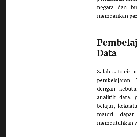
negara dan bu
memberikan pers
Pembelaj
Data
Salah satu ciri
pembelajaran.
dengan kebutu
analitik data,
belajar, kekua
materi dapat
membutuhkan wa