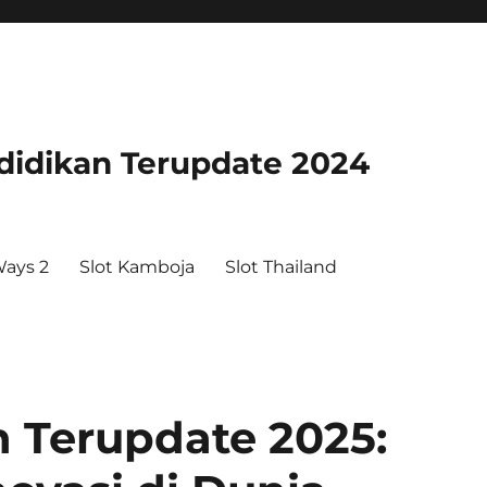
didikan Terupdate 2024
ays 2
Slot Kamboja
Slot Thailand
n Terupdate 2025: