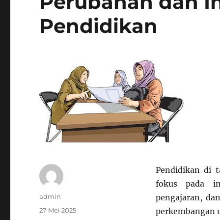
Perubahan dan In
Pendidikan
Pendidikan di 
fokus pada i
Author
admin
pengajaran, dan
Posted
27 Mei 2025
perkembangan u