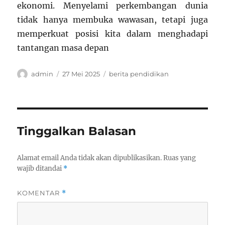
ekonomi. Menyelami perkembangan dunia
tidak hanya membuka wawasan, tetapi juga
memperkuat posisi kita dalam menghadapi
tantangan masa depan
Author
Posted
Categories
admin
27 Mei 2025
berita pendidikan
on
Tinggalkan Balasan
Alamat email Anda tidak akan dipublikasikan.
Ruas yang
wajib ditandai
*
KOMENTAR
*