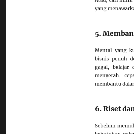
Atau, cari mitra
yang menawarka
5. Memban
Mental yang ku
bisnis penuh d
gagal, belajar
menyerah, cepa
membantu dalam
6. Riset d
Sebelum memulai