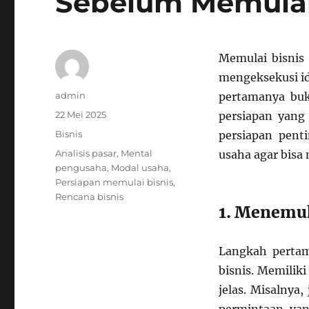
Sebelum Memulai
Memulai bisnis 
mengeksekusi ide
Author
admin
pertamanya buk
Posted
22 Mei 2025
persiapan yang
on
Categories
Bisnis
persiapan pent
Tags
Analisis pasar
,
Mental
usaha agar bisa
pengusaha
,
Modal usaha
,
Persiapan memulai bisnis
,
Rencana bisnis
1. Menemuk
Langkah pertam
bisnis. Memiliki
jelas. Misalnya