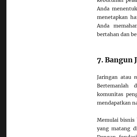
kebutuhan pelan
Anda menentuka
menetapkan har
Anda memahami
bertahan dan b
7. Bangun 
Jaringan atau
n
Bertemanlah d
komunitas peng
mendapatkan nas
Memulai bisnis 
yang matang di