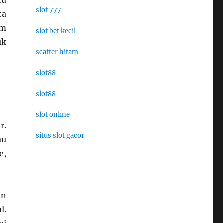
tu
slot 777
ta
am
slot bet kecil
uk
scatter hitam
slot88
slot88
slot online
r.
situs slot gacor
au
e,
an
l.