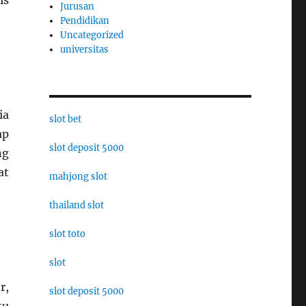
is
Jurusan
Pendidikan
Uncategorized
universitas
ia
slot bet
ap
slot deposit 5000
ng
at
mahjong slot
thailand slot
slot toto
slot
r,
slot deposit 5000