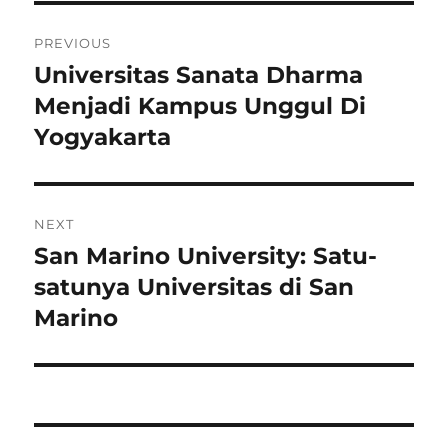
Navigasi
PREVIOUS
pos
Universitas Sanata Dharma
Previous
post:
Menjadi Kampus Unggul Di
Yogyakarta
NEXT
San Marino University: Satu-
Next
post:
satunya Universitas di San
Marino