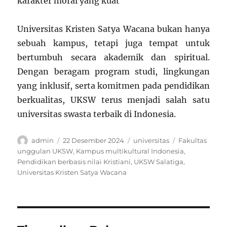
karakter moral yang kuat
Universitas Kristen Satya Wacana bukan hanya
sebuah kampus, tetapi juga tempat untuk
bertumbuh secara akademik dan spiritual.
Dengan beragam program studi, lingkungan
yang inklusif, serta komitmen pada pendidikan
berkualitas, UKSW terus menjadi salah satu
universitas swasta terbaik di Indonesia.
Author
Posted
Categories
Tags
admin
22 Desember 2024
universitas
Fakultas
on
unggulan UKSW
,
Kampus multikultural Indonesia
,
Pendidikan berbasis nilai Kristiani
,
UKSW Salatiga
,
Universitas Kristen Satya Wacana