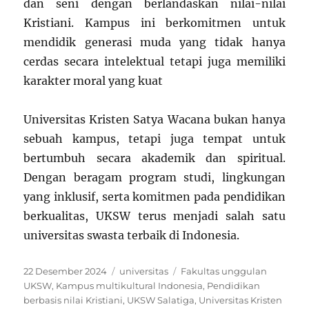
dan seni dengan berlandaskan nilai-nilai
Kristiani. Kampus ini berkomitmen untuk
mendidik generasi muda yang tidak hanya
cerdas secara intelektual tetapi juga memiliki
karakter moral yang kuat
Universitas Kristen Satya Wacana bukan hanya
sebuah kampus, tetapi juga tempat untuk
bertumbuh secara akademik dan spiritual.
Dengan beragam program studi, lingkungan
yang inklusif, serta komitmen pada pendidikan
berkualitas, UKSW terus menjadi salah satu
universitas swasta terbaik di Indonesia.
Posted
Categories
Tags
22 Desember 2024
universitas
Fakultas unggulan
on
UKSW
,
Kampus multikultural Indonesia
,
Pendidikan
berbasis nilai Kristiani
,
UKSW Salatiga
,
Universitas Kristen