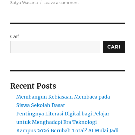
on
Satya Wacana
Leave a comment
Universitas
Kristen
Satya
Wacana:
Kampus
Cari
Multikultural
di
CARI
Salatiga
Recent Posts
Membangun Kebiasaan Membaca pada
Siswa Sekolah Dasar
Pentingnya Literasi Digital bagi Pelajar
untuk Menghadapi Era Teknologi
Kampus 2026 Berubah Total? AI Mulai Jadi