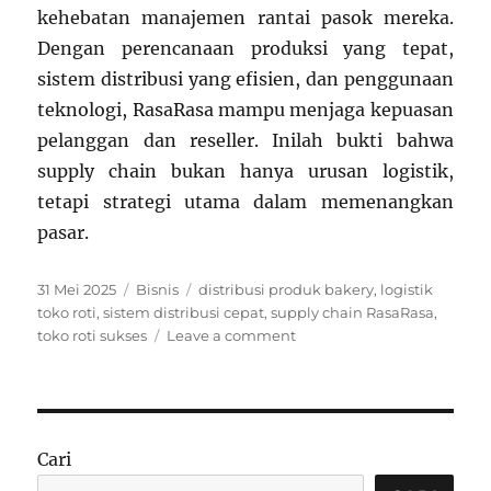
kehebatan manajemen rantai pasok mereka.
Dengan perencanaan produksi yang tepat,
sistem distribusi yang efisien, dan penggunaan
teknologi, RasaRasa mampu menjaga kepuasan
pelanggan dan reseller. Inilah bukti bahwa
supply chain bukan hanya urusan logistik,
tetapi strategi utama dalam memenangkan
pasar.
Posted
Categories
Tags
31 Mei 2025
Bisnis
distribusi produk bakery
,
logistik
on
toko roti
,
sistem distribusi cepat
,
supply chain RasaRasa
,
on
toko roti sukses
Leave a comment
Sukses
Supply
Chain:
Rahasia
Distribusi
Cari
Cepat