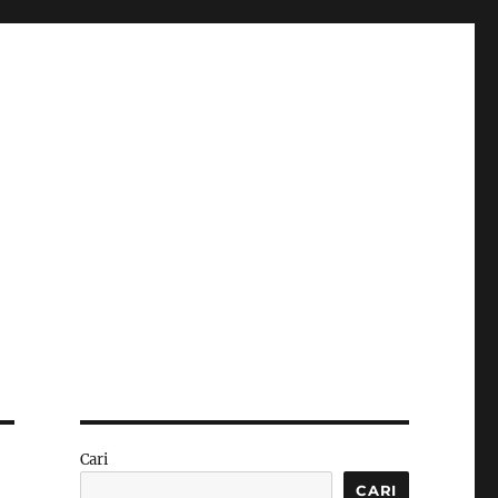
Cari
CARI