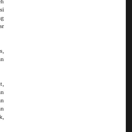
eh
si
ng
ar
s,
an
t,
an
an
an
k,