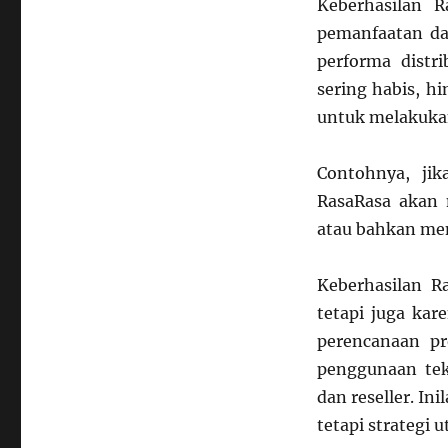
Keberhasilan R
pemanfaatan dat
performa distr
sering habis, hi
untuk melakukan
Contohnya, jik
RasaRasa akan
atau bahkan memb
Keberhasilan R
tetapi juga ka
perencanaan pro
penggunaan te
dan reseller. In
tetapi strategi