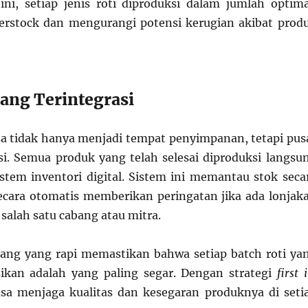
ni, setiap jenis roti diproduksi dalam jumlah optima
erstock dan mengurangi potensi kerugian akibat prod
ang Terintegrasi
 tidak hanya menjadi tempat penyimpanan, tetapi pus
usi. Semua produk yang telah selesai diproduksi langsu
istem inventori digital. Sistem ini memantau stok seca
ecara otomatis memberikan peringatan jika ada lonjak
salah satu cabang atau mitra.
ng yang rapi memastikan bahwa setiap batch roti ya
sikan adalah yang paling segar. Dengan strategi
first i
asa menjaga kualitas dan kesegaran produknya di seti