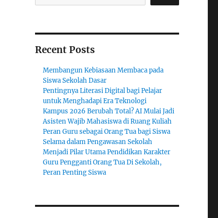
Recent Posts
Membangun Kebiasaan Membaca pada
Siswa Sekolah Dasar
Pentingnya Literasi Digital bagi Pelajar
untuk Menghadapi Era Teknologi
Kampus 2026 Berubah Total? AI Mulai Jadi
Asisten Wajib Mahasiswa di Ruang Kuliah
Peran Guru sebagai Orang Tua bagi Siswa
Selama dalam Pengawasan Sekolah
Menjadi Pilar Utama Pendidikan Karakter
Guru Pengganti Orang Tua Di Sekolah,
Peran Penting Siswa