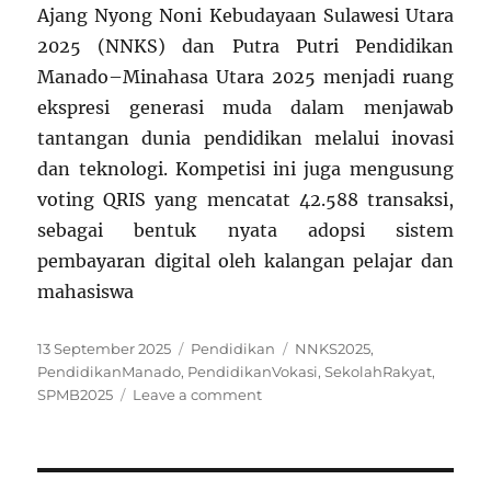
Ajang Nyong Noni Kebudayaan Sulawesi Utara
2025 (NNKS) dan Putra Putri Pendidikan
Manado–Minahasa Utara 2025 menjadi ruang
ekspresi generasi muda dalam menjawab
tantangan dunia pendidikan melalui inovasi
dan teknologi. Kompetisi ini juga mengusung
voting QRIS yang mencatat 42.588 transaksi,
sebagai bentuk nyata adopsi sistem
pembayaran digital oleh kalangan pelajar dan
mahasiswa
Posted
Categories
Tags
13 September 2025
Pendidikan
NNKS2025
,
on
PendidikanManado
,
PendidikanVokasi
,
SekolahRakyat
,
on
SPMB2025
Leave a comment
Pendidikan
Terbaru
di
Kota