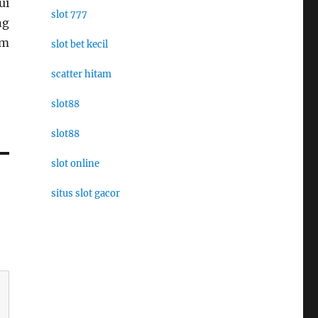
ui
slot 777
ng
em
slot bet kecil
scatter hitam
slot88
slot88
slot online
situs slot gacor