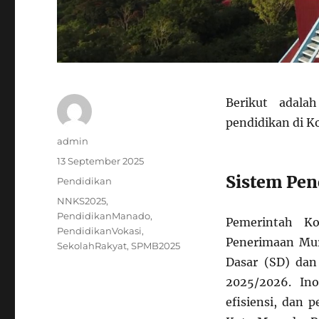
Berikut adala
pendidikan di K
Author
admin
Posted
13 September 2025
on
Sistem Pen
Categories
Pendidikan
Tags
NNKS2025
,
PendidikanManado
,
Pemerintah 
PendidikanVokasi
,
Penerimaan Mur
SekolahRakyat
,
SPMB2025
Dasar (SD) da
2025/2026. Ino
efisiensi, dan 