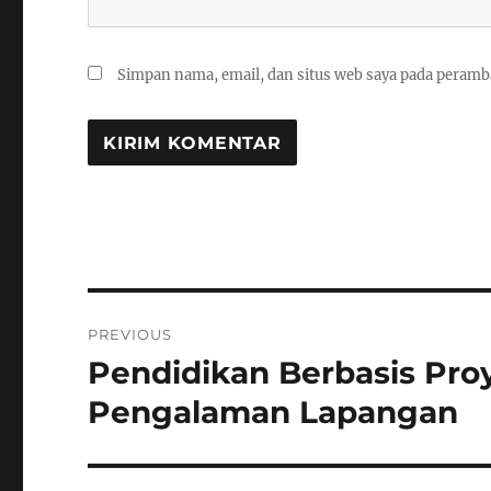
Simpan nama, email, dan situs web saya pada peramb
Navigasi
PREVIOUS
pos
Pendidikan Berbasis Proy
Previous
post:
Pengalaman Lapangan