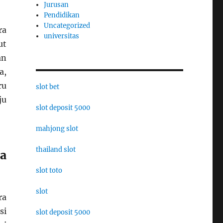
Jurusan
Pendidikan
Uncategorized
ra
universitas
ut
an
a,
ru
slot bet
ju
slot deposit 5000
mahjong slot
thailand slot
a
slot toto
slot
ra
si
slot deposit 5000