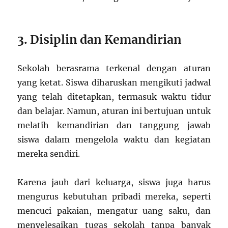
3. Disiplin dan Kemandirian
Sekolah berasrama terkenal dengan aturan
yang ketat. Siswa diharuskan mengikuti jadwal
yang telah ditetapkan, termasuk waktu tidur
dan belajar. Namun, aturan ini bertujuan untuk
melatih kemandirian dan tanggung jawab
siswa dalam mengelola waktu dan kegiatan
mereka sendiri.
Karena jauh dari keluarga, siswa juga harus
mengurus kebutuhan pribadi mereka, seperti
mencuci pakaian, mengatur uang saku, dan
menyelesaikan tugas sekolah tanpa banyak