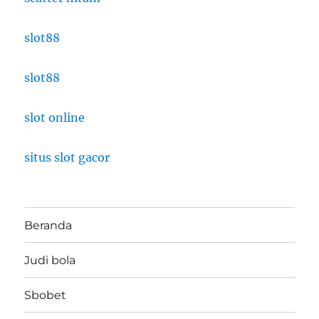
slot88
slot88
slot online
situs slot gacor
Beranda
Judi bola
Sbobet