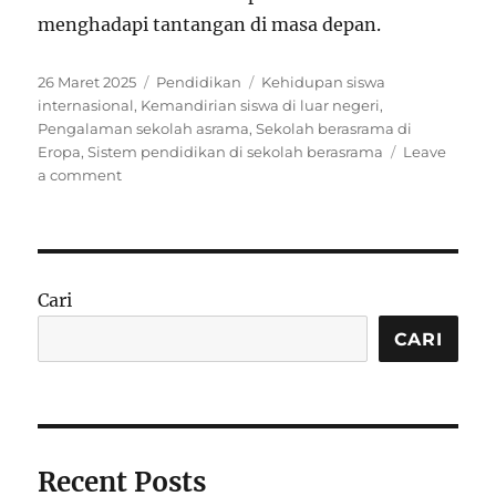
menghadapi tantangan di masa depan.
Posted
Categories
Tags
26 Maret 2025
Pendidikan
Kehidupan siswa
on
internasional
,
Kemandirian siswa di luar negeri
,
Pengalaman sekolah asrama
,
Sekolah berasrama di
Eropa
,
Sistem pendidikan di sekolah berasrama
Leave
on
a comment
Pengalaman
Menjadi
Siswa
di
Sekolah
Cari
Berasrama
di
CARI
Eropa
Recent Posts