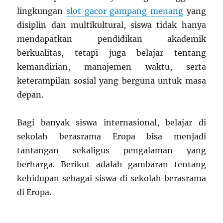
lingkungan
slot gacor gampang menang
yang
disiplin dan multikultural, siswa tidak hanya
mendapatkan pendidikan akademik
berkualitas, tetapi juga belajar tentang
kemandirian, manajemen waktu, serta
keterampilan sosial yang berguna untuk masa
depan.
Bagi banyak siswa internasional, belajar di
sekolah berasrama Eropa bisa menjadi
tantangan sekaligus pengalaman yang
berharga. Berikut adalah gambaran tentang
kehidupan sebagai siswa di sekolah berasrama
di Eropa.