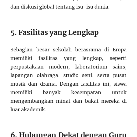
dan diskusi global tentang isu-isu dunia.
5. Fasilitas yang Lengkap
Sebagian besar sekolah berasrama di Eropa
memiliki fasilitas yang lengkap, seperti
perpustakaan modern, laboratorium sains,
lapangan olahraga, studio seni, serta pusat
musik dan drama. Dengan fasilitas ini, siswa
memiliki banyak kesempatan untuk
mengembangkan minat dan bakat mereka di
luar akademik.
6. Hubungan Dekat dengan Guru