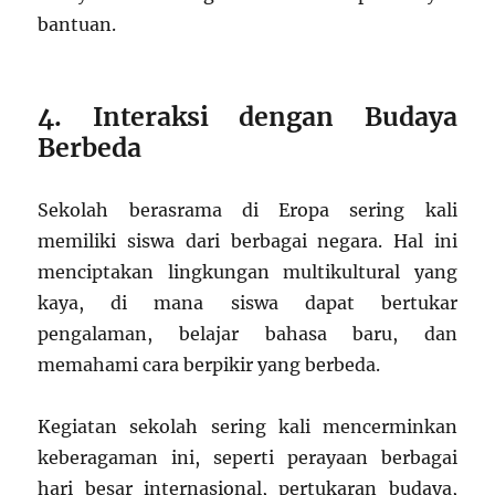
bantuan.
4. Interaksi dengan Budaya
Berbeda
Sekolah berasrama di Eropa sering kali
memiliki siswa dari berbagai negara. Hal ini
menciptakan lingkungan multikultural yang
kaya, di mana siswa dapat bertukar
pengalaman, belajar bahasa baru, dan
memahami cara berpikir yang berbeda.
Kegiatan sekolah sering kali mencerminkan
keberagaman ini, seperti perayaan berbagai
hari besar internasional, pertukaran budaya,