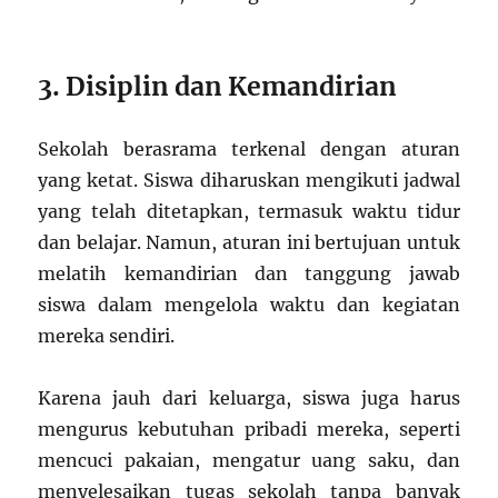
3. Disiplin dan Kemandirian
Sekolah berasrama terkenal dengan aturan
yang ketat. Siswa diharuskan mengikuti jadwal
yang telah ditetapkan, termasuk waktu tidur
dan belajar. Namun, aturan ini bertujuan untuk
melatih kemandirian dan tanggung jawab
siswa dalam mengelola waktu dan kegiatan
mereka sendiri.
Karena jauh dari keluarga, siswa juga harus
mengurus kebutuhan pribadi mereka, seperti
mencuci pakaian, mengatur uang saku, dan
menyelesaikan tugas sekolah tanpa banyak