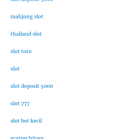
mahjong slot
thailand slot
slot toto
slot
slot deposit 5000
slot 777
slot bet kecil
scatter hitam