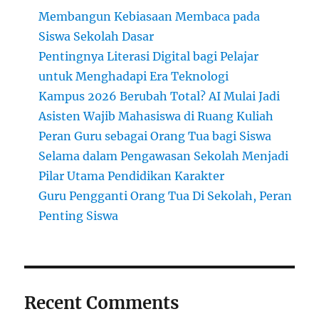
Membangun Kebiasaan Membaca pada
Siswa Sekolah Dasar
Pentingnya Literasi Digital bagi Pelajar
untuk Menghadapi Era Teknologi
Kampus 2026 Berubah Total? AI Mulai Jadi
Asisten Wajib Mahasiswa di Ruang Kuliah
Peran Guru sebagai Orang Tua bagi Siswa
Selama dalam Pengawasan Sekolah Menjadi
Pilar Utama Pendidikan Karakter
Guru Pengganti Orang Tua Di Sekolah, Peran
Penting Siswa
Recent Comments