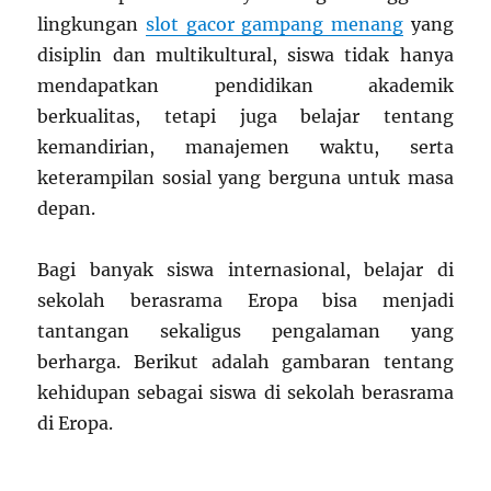
lingkungan
slot gacor gampang menang
yang
disiplin dan multikultural, siswa tidak hanya
mendapatkan pendidikan akademik
berkualitas, tetapi juga belajar tentang
kemandirian, manajemen waktu, serta
keterampilan sosial yang berguna untuk masa
depan.
Bagi banyak siswa internasional, belajar di
sekolah berasrama Eropa bisa menjadi
tantangan sekaligus pengalaman yang
berharga. Berikut adalah gambaran tentang
kehidupan sebagai siswa di sekolah berasrama
di Eropa.