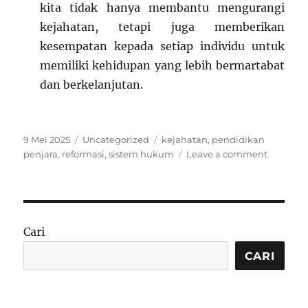
kita tidak hanya membantu mengurangi
kejahatan, tetapi juga memberikan
kesempatan kepada setiap individu untuk
memiliki kehidupan yang lebih bermartabat
dan berkelanjutan.
Posted
Categories
Tags
9 Mei 2025
Uncategorized
kejahatan
,
pendidikan
on
on
penjara
,
reformasi
,
sistem hukum
Leave a comment
Pendidi
di
Penjara:
Bagaim
Program
Cari
Pendidi
Memban
CARI
Reduksi
Kejahata