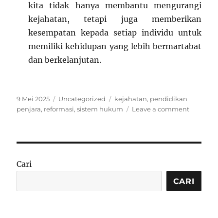
kita tidak hanya membantu mengurangi
kejahatan, tetapi juga memberikan
kesempatan kepada setiap individu untuk
memiliki kehidupan yang lebih bermartabat
dan berkelanjutan.
Posted
Categories
Tags
9 Mei 2025
Uncategorized
kejahatan
,
pendidikan
on
on
penjara
,
reformasi
,
sistem hukum
Leave a comment
Pendidi
di
Penjara:
Bagaim
Program
Cari
Pendidi
Memban
CARI
Reduksi
Kejahata