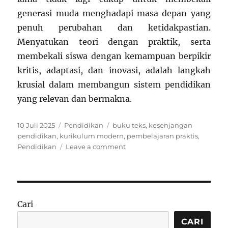
generasi muda menghadapi masa depan yang
penuh perubahan dan ketidakpastian.
Menyatukan teori dengan praktik, serta
membekali siswa dengan kemampuan berpikir
kritis, adaptasi, dan inovasi, adalah langkah
krusial dalam membangun sistem pendidikan
yang relevan dan bermakna.
Posted
Categories
Tags
10 Juli 2025
Pendidikan
buku teks
,
kesenjangan
on
pendidikan
,
kurikulum modern
,
pembelajaran praktis
,
on
Pendidikan
Leave a comment
Buku
Teks
vs
Dunia
Nyata:
Cari
Jurang
yang
CARI