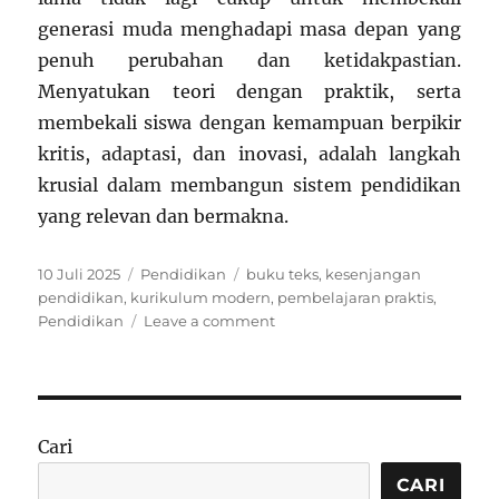
generasi muda menghadapi masa depan yang
penuh perubahan dan ketidakpastian.
Menyatukan teori dengan praktik, serta
membekali siswa dengan kemampuan berpikir
kritis, adaptasi, dan inovasi, adalah langkah
krusial dalam membangun sistem pendidikan
yang relevan dan bermakna.
Posted
Categories
Tags
10 Juli 2025
Pendidikan
buku teks
,
kesenjangan
on
pendidikan
,
kurikulum modern
,
pembelajaran praktis
,
on
Pendidikan
Leave a comment
Buku
Teks
vs
Dunia
Nyata:
Cari
Jurang
yang
CARI