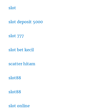
slot
slot deposit 5000
slot 777
slot bet kecil
scatter hitam
slot88
slot88
slot online