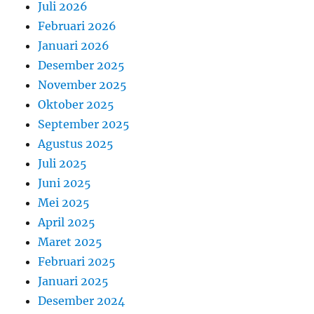
Juli 2026
Februari 2026
Januari 2026
Desember 2025
November 2025
Oktober 2025
September 2025
Agustus 2025
Juli 2025
Juni 2025
Mei 2025
April 2025
Maret 2025
Februari 2025
Januari 2025
Desember 2024