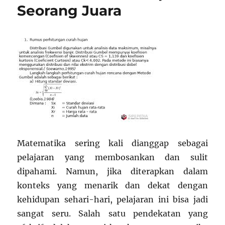
Seorang Juara
Matematika sering kali dianggap sebagai
pelajaran yang membosankan dan sulit
dipahami. Namun, jika diterapkan dalam
konteks yang menarik dan dekat dengan
kehidupan sehari-hari, pelajaran ini bisa jadi
sangat seru. Salah satu pendekatan yang