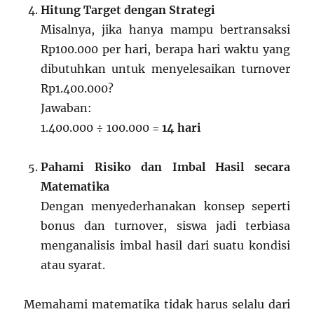
Hitung Target dengan Strategi
Misalnya, jika hanya mampu bertransaksi
Rp100.000 per hari, berapa hari waktu yang
dibutuhkan untuk menyelesaikan turnover
Rp1.400.000?
Jawaban:
1.400.000 ÷ 100.000 =
14 hari
Pahami Risiko dan Imbal Hasil secara
Matematika
Dengan menyederhanakan konsep seperti
bonus dan turnover, siswa jadi terbiasa
menganalisis imbal hasil dari suatu kondisi
atau syarat.
Memahami matematika tidak harus selalu dari