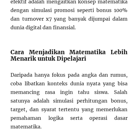
efektif adalah mengaitkan konsep matematika
dengan simulasi promosi seperti bonus 100%
dan turnover x7 yang banyak dijumpai dalam
dunia digital dan finansial.
Cara Menjadikan Matematika Lebih
Menarik untuk Dipelajari
Daripada hanya fokus pada angka dan rumus,
coba libatkan konteks dunia nyata yang bisa
memancing rasa ingin tahu siswa. Salah
satunya adalah simulasi perhitungan bonus,
target, dan syarat tertentu yang memerlukan
pemahaman logika serta operasi dasar
matematika.