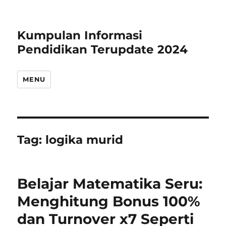
Kumpulan Informasi
Pendidikan Terupdate 2024
MENU
Tag:
logika murid
Belajar Matematika Seru:
Menghitung Bonus 100%
dan Turnover x7 Seperti