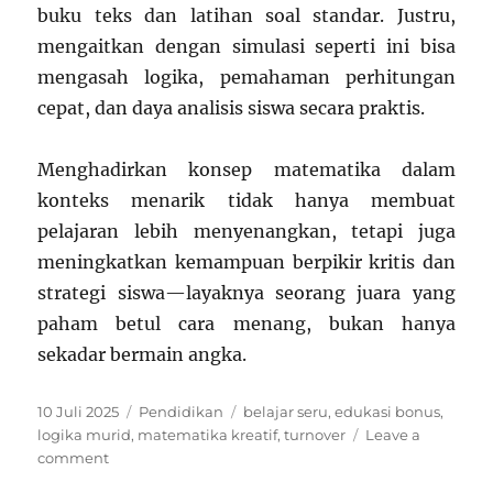
buku teks dan latihan soal standar. Justru,
mengaitkan dengan simulasi seperti ini bisa
mengasah logika, pemahaman perhitungan
cepat, dan daya analisis siswa secara praktis.
Menghadirkan konsep matematika dalam
konteks menarik tidak hanya membuat
pelajaran lebih menyenangkan, tetapi juga
meningkatkan kemampuan berpikir kritis dan
strategi siswa—layaknya seorang juara yang
paham betul cara menang, bukan hanya
sekadar bermain angka.
Posted
Categories
Tags
10 Juli 2025
Pendidikan
belajar seru
,
edukasi bonus
,
on
logika murid
,
matematika kreatif
,
turnover
Leave a
on
comment
Belajar