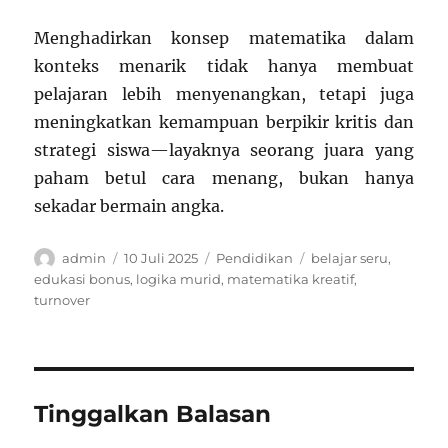
Menghadirkan konsep matematika dalam
konteks menarik tidak hanya membuat
pelajaran lebih menyenangkan, tetapi juga
meningkatkan kemampuan berpikir kritis dan
strategi siswa—layaknya seorang juara yang
paham betul cara menang, bukan hanya
sekadar bermain angka.
Author
Posted
Categories
Tags
admin
10 Juli 2025
Pendidikan
belajar seru
,
on
edukasi bonus
,
logika murid
,
matematika kreatif
,
turnover
Tinggalkan Balasan