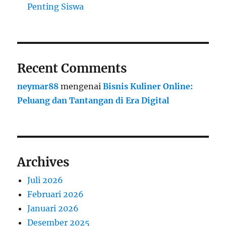
Penting Siswa
Recent Comments
neymar88
mengenai
Bisnis Kuliner Online:
Peluang dan Tantangan di Era Digital
Archives
Juli 2026
Februari 2026
Januari 2026
Desember 2025