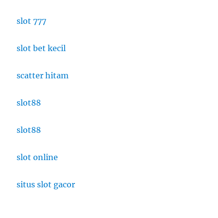
slot 777
slot bet kecil
scatter hitam
slot88
slot88
slot online
situs slot gacor