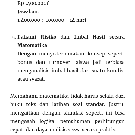
Rp1.400.000?
Jawaban:
1.400.000 ÷ 100.000 =
14 hari
Pahami Risiko dan Imbal Hasil secara
Matematika
Dengan menyederhanakan konsep seperti
bonus dan turnover, siswa jadi terbiasa
menganalisis imbal hasil dari suatu kondisi
atau syarat.
Memahami matematika tidak harus selalu dari
buku teks dan latihan soal standar. Justru,
mengaitkan dengan simulasi seperti ini bisa
mengasah logika, pemahaman perhitungan
cepat, dan daya analisis siswa secara praktis.