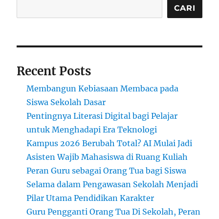
CARI
Recent Posts
Membangun Kebiasaan Membaca pada
Siswa Sekolah Dasar
Pentingnya Literasi Digital bagi Pelajar
untuk Menghadapi Era Teknologi
Kampus 2026 Berubah Total? AI Mulai Jadi
Asisten Wajib Mahasiswa di Ruang Kuliah
Peran Guru sebagai Orang Tua bagi Siswa
Selama dalam Pengawasan Sekolah Menjadi
Pilar Utama Pendidikan Karakter
Guru Pengganti Orang Tua Di Sekolah, Peran