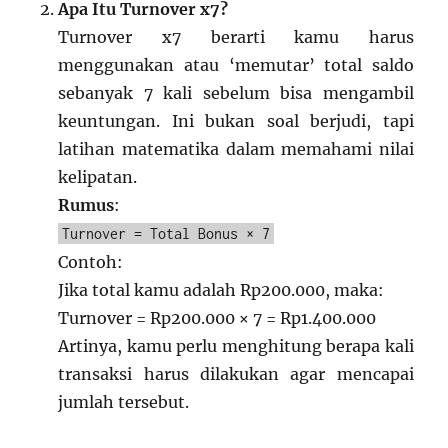
Apa Itu Turnover x7?
Turnover x7 berarti kamu harus
menggunakan atau ‘memutar’ total saldo
sebanyak 7 kali sebelum bisa mengambil
keuntungan. Ini bukan soal berjudi, tapi
latihan matematika dalam memahami nilai
kelipatan.
Rumus
:
Turnover = Total Bonus × 7
Contoh:
Jika total kamu adalah Rp200.000, maka:
Turnover = Rp200.000 × 7 = Rp1.400.000
Artinya, kamu perlu menghitung berapa kali
transaksi harus dilakukan agar mencapai
jumlah tersebut.