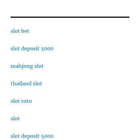
slot bet
slot deposit 5000
mahjong slot
thailand slot
slot toto
slot
slot deposit 5000