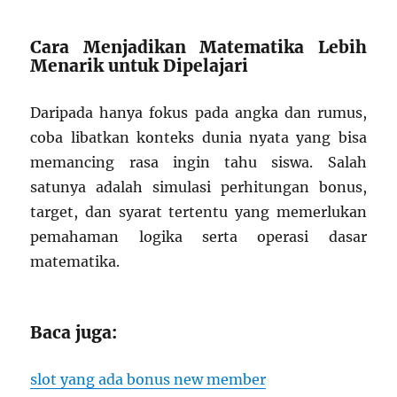
Cara Menjadikan Matematika Lebih
Menarik untuk Dipelajari
Daripada hanya fokus pada angka dan rumus,
coba libatkan konteks dunia nyata yang bisa
memancing rasa ingin tahu siswa. Salah
satunya adalah simulasi perhitungan bonus,
target, dan syarat tertentu yang memerlukan
pemahaman logika serta operasi dasar
matematika.
Baca juga:
slot yang ada bonus new member