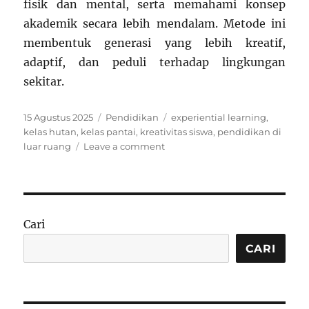
fisik dan mental, serta memahami konsep
akademik secara lebih mendalam. Metode ini
membentuk generasi yang lebih kreatif,
adaptif, dan peduli terhadap lingkungan
sekitar.
Posted
Categories
Tags
15 Agustus 2025
Pendidikan
experiential learning
,
on
kelas hutan
,
kelas pantai
,
kreativitas siswa
,
pendidikan di
on
luar ruang
Leave a comment
Pendidikan
di
Luar
Ruang:
Bagaimana
Cari
Kelas
Pantai
CARI
dan
Hutan
Membentuk
Generasi