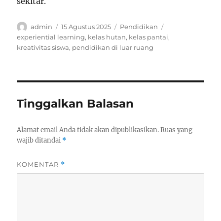
sekitar.
Author
Posted
Categories
Tags
admin
15 Agustus 2025
Pendidikan
on
experiential learning
,
kelas hutan
,
kelas pantai
,
kreativitas siswa
,
pendidikan di luar ruang
Tinggalkan Balasan
Alamat email Anda tidak akan dipublikasikan.
Ruas yang
wajib ditandai
*
KOMENTAR
*