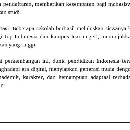
 pendaftaran, memberikan kesempatan bagi mahasis
an studi.
tasi
: Beberapa sekolah berhasil meluluskan siswanya 
gi top Indonesia dan kampus luar negeri, menunjukk
kan yang tinggi.
i perkembangan ini, dunia pendidikan Indonesia ter
nghadapi era digital, menyiapkan generasi muda deng
kademik, karakter, dan kemampuan adaptasi terhad
an