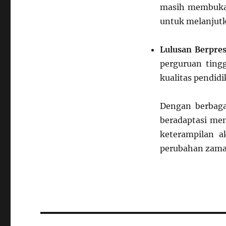
masih membuka
untuk melanjutk
Lulusan Berpres
perguruan ting
kualitas pendidi
Dengan berbaga
beradaptasi me
keterampilan a
perubahan zam