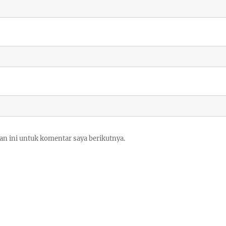
an ini untuk komentar saya berikutnya.