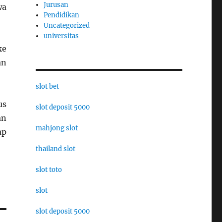
Jurusan
wa
Pendidikan
Uncategorized
universitas
ke
an
slot bet
us
slot deposit 5000
an
mahjong slot
ap
thailand slot
slot toto
slot
slot deposit 5000