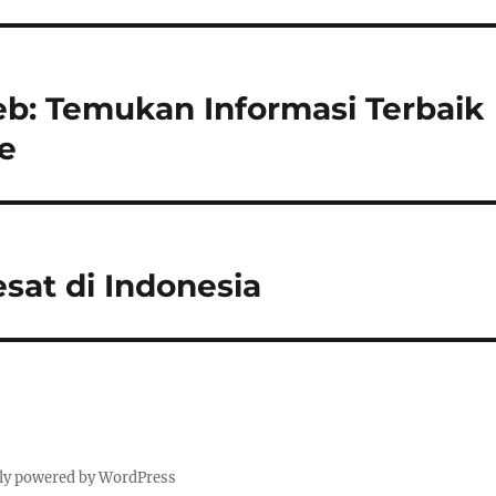
eb: Temukan Informasi Terbaik
e
at di Indonesia
ly powered by WordPress