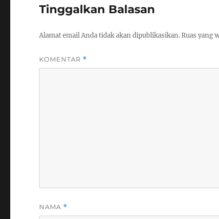
Tinggalkan Balasan
Alamat email Anda tidak akan dipublikasikan.
Ruas yang w
KOMENTAR
*
NAMA
*