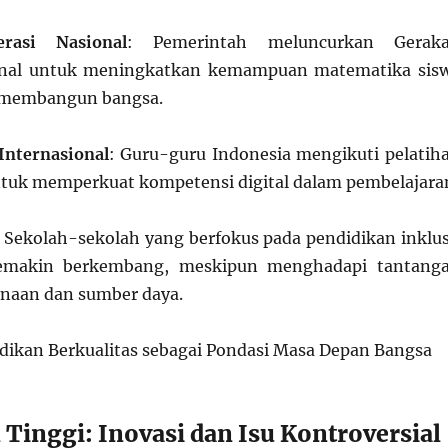
rasi Nasional
: Pemerintah meluncurkan Gerak
onal untuk meningkatkan kemampuan matematika sis
i membangun bangsa.
Internasional
: Guru-guru Indonesia mengikuti pelatih
ntuk memperkuat kompetensi digital dalam pembelajara
: Sekolah-sekolah yang berfokus pada pendidikan inklus
semakin berkembang, meskipun menghadapi tantang
naan dan sumber daya.
idikan Berkualitas sebagai Pondasi Masa Depan Bangsa
Tinggi: Inovasi dan Isu Kontroversial