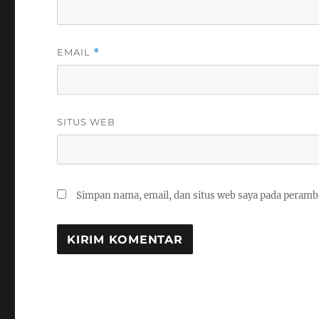
EMAIL
*
SITUS WEB
Simpan nama, email, dan situs web saya pada peramb