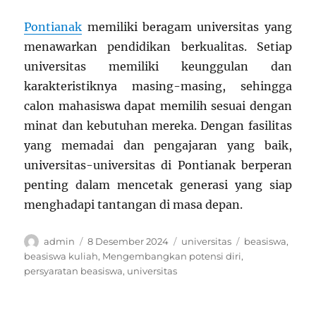
Pontianak
memiliki beragam universitas yang
menawarkan pendidikan berkualitas. Setiap
universitas memiliki keunggulan dan
karakteristiknya masing-masing, sehingga
calon mahasiswa dapat memilih sesuai dengan
minat dan kebutuhan mereka. Dengan fasilitas
yang memadai dan pengajaran yang baik,
universitas-universitas di Pontianak berperan
penting dalam mencetak generasi yang siap
menghadapi tantangan di masa depan.
Author
Posted
Categories
Tags
admin
8 Desember 2024
universitas
beasiswa
,
on
beasiswa kuliah
,
Mengembangkan potensi diri
,
persyaratan beasiswa
,
universitas