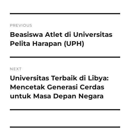
Navigasi
PREVIOUS
pos
Beasiswa Atlet di Universitas
Previous
post:
Pelita Harapan (UPH)
NEXT
Universitas Terbaik di Libya:
Next
post:
Mencetak Generasi Cerdas
untuk Masa Depan Negara