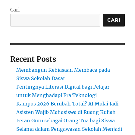
Anak
SMA
Cari
di
Bandung:
CARI
Belajar
Mengelola
Usaha
Mikro
Sejak
Recent Posts
Remaja
Membangun Kebiasaan Membaca pada
Siswa Sekolah Dasar
Pentingnya Literasi Digital bagi Pelajar
untuk Menghadapi Era Teknologi
Kampus 2026 Berubah Total? AI Mulai Jadi
Asisten Wajib Mahasiswa di Ruang Kuliah
Peran Guru sebagai Orang Tua bagi Siswa
Selama dalam Pengawasan Sekolah Menjadi