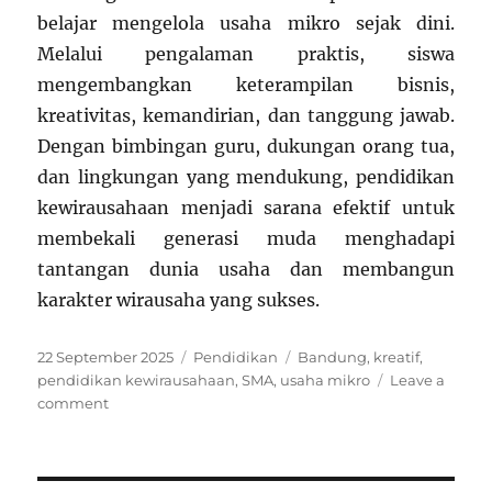
belajar mengelola usaha mikro sejak dini.
Melalui pengalaman praktis, siswa
mengembangkan keterampilan bisnis,
kreativitas, kemandirian, dan tanggung jawab.
Dengan bimbingan guru, dukungan orang tua,
dan lingkungan yang mendukung, pendidikan
kewirausahaan menjadi sarana efektif untuk
membekali generasi muda menghadapi
tantangan dunia usaha dan membangun
karakter wirausaha yang sukses.
Posted
Categories
Tags
22 September 2025
Pendidikan
Bandung
,
kreatif
,
on
pendidikan kewirausahaan
,
SMA
,
usaha mikro
Leave a
on
comment
Pendidikan
Kewirausahaan
untuk