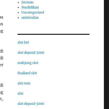
Jurusan
Pendidikan
Uncategorized
as
universitas
an
ng
slot bet
di
slot deposit 5000
di
mahjong slot
er
thailand slot
slot toto
di
ng
slot
t,
slot deposit 5000