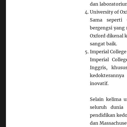
dan laboratoriu
University of Ox
Sama seperti 
bergengsi yang 
Oxford dikenal 
sangat baik.
Imperial College
Imperial Colle
Inggris, khus
kedokterannya
inovatif.
Selain kelima u
seluruh dunia
pendidikan kedok
dan Massachuset