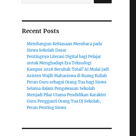
Recent Posts
Membangun Kebiasaan Membaca pada
Siswa Sekolah Dasar
Pentingnya Literasi Digital bagi Pelajar
untuk Menghadapi Era Teknologi
Kampus 2026 Berubah Total? AI Mulai Jadi
Asisten Wajib Mahasiswa di Ruang Kuliah
Peran Guru sebagai Orang Tua bagi Siswa
Selama dalam Pengawasan Sekolah
Menjadi Pilar Utama Pendidikan Karakter
Guru Pengganti Orang Tua Di Sekolah,
Peran Penting Siswa