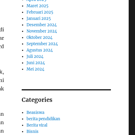
Maret 2025
Februari 2025
Januari 2025
Desember 2024
di
November 2024
ar
Oktober 2024
September 2024
rd
Agustus 2024
Juli 2024
Juni 2024
Mei 2024
k,
ni
ak
Categories
Beasiswa
an
berita pendidikan
an
Berita viral
an
Bisnis