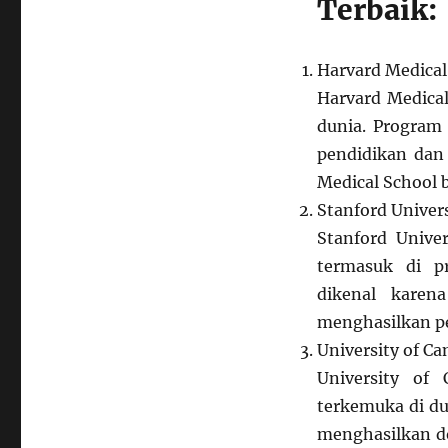
Terbaik:
Terbaik
Harvard Medical
Harvard Medical
dunia. Program
pendidikan dan 
Medical School 
Stanford Univers
Stanford Univer
termasuk di p
dikenal karena
menghasilkan pe
University of Ca
University of 
terkemuka di du
menghasilkan do