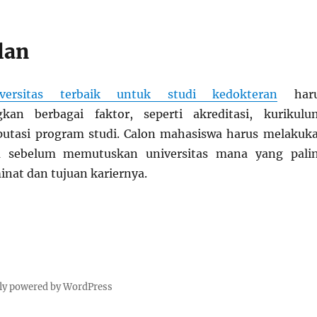
lan
iversitas terbaik untuk studi kedokteran
haru
an berbagai faktor, seperti akreditasi, kurikulu
reputasi program studi. Calon mahasiswa harus melakuk
m sebelum memutuskan universitas mana yang pali
inat dan tujuan kariernya.
ly powered by WordPress