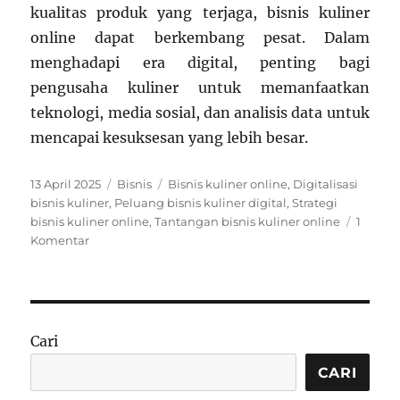
kualitas produk yang terjaga, bisnis kuliner
online dapat berkembang pesat. Dalam
menghadapi era digital, penting bagi
pengusaha kuliner untuk memanfaatkan
teknologi, media sosial, dan analisis data untuk
mencapai kesuksesan yang lebih besar.
Posted
Categories
Tags
13 April 2025
Bisnis
Bisnis kuliner online
,
Digitalisasi
on
bisnis kuliner
,
Peluang bisnis kuliner digital
,
Strategi
bisnis kuliner online
,
Tantangan bisnis kuliner online
1
pada
Komentar
Bisnis
Kuliner
Online:
Peluang
dan
Cari
Tantangan
di
CARI
Era