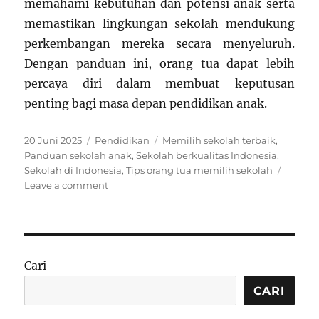
memahami kebutuhan dan potensi anak serta
memastikan lingkungan sekolah mendukung
perkembangan mereka secara menyeluruh.
Dengan panduan ini, orang tua dapat lebih
percaya diri dalam membuat keputusan
penting bagi masa depan pendidikan anak.
Posted
Categories
Tags
20 Juni 2025
Pendidikan
Memilih sekolah terbaik
,
on
Panduan sekolah anak
,
Sekolah berkualitas Indonesia
,
Sekolah di Indonesia
,
Tips orang tua memilih sekolah
on
Leave a comment
Tips
Memilih
Sekolah
Terbaik
di
Cari
Indonesia
untuk
CARI
Orang