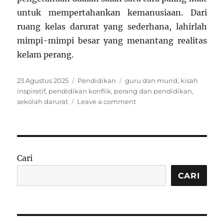
untuk mempertahankan kemanusiaan. Dari
ruang kelas darurat yang sederhana, lahirlah
mimpi-mimpi besar yang menantang realitas
kelam perang.
Posted
Categories
Tags
23 Agustus 2025
Pendidikan
guru dan murid
,
kisah
on
inspiratif
,
pendidikan konflik
,
perang dan pendidikan
,
on
sekolah darurat
Leave a comment
Pendidikan
di
Zona
Konflik:
Kisah
Cari
Guru
dan
CARI
Murid
yang
Bertahan
di