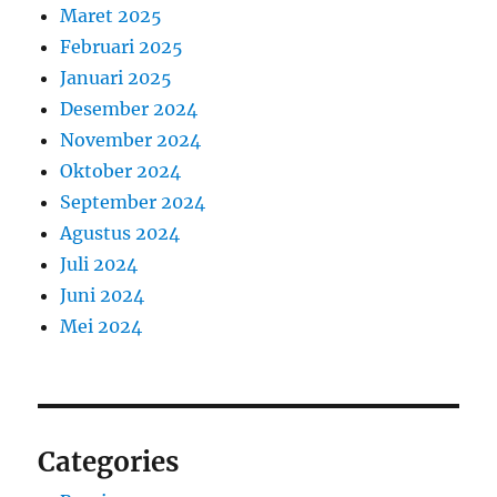
Maret 2025
Februari 2025
Januari 2025
Desember 2024
November 2024
Oktober 2024
September 2024
Agustus 2024
Juli 2024
Juni 2024
Mei 2024
Categories