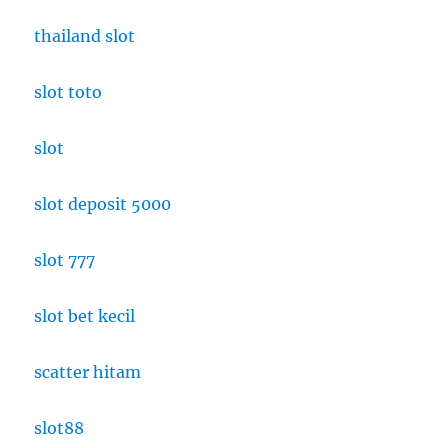
thailand slot
slot toto
slot
slot deposit 5000
slot 777
slot bet kecil
scatter hitam
slot88