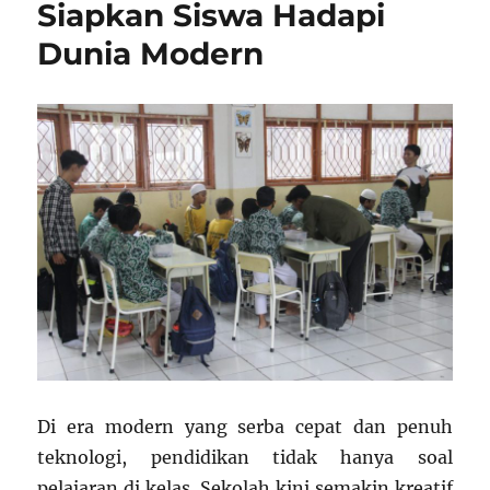
Siapkan Siswa Hadapi
Dunia Modern
Di era modern yang serba cepat dan penuh
teknologi, pendidikan tidak hanya soal
pelajaran di kelas. Sekolah kini semakin kreatif