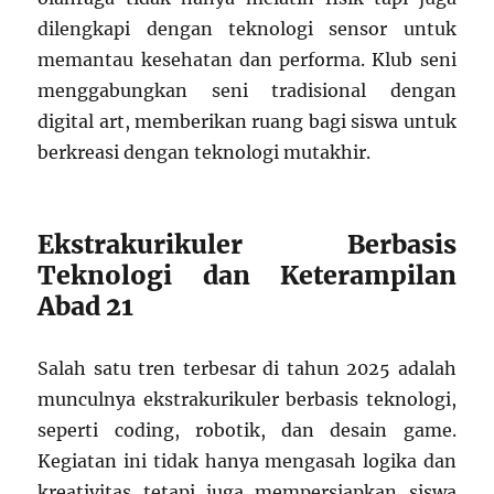
dilengkapi dengan teknologi sensor untuk
memantau kesehatan dan performa. Klub seni
menggabungkan seni tradisional dengan
digital art, memberikan ruang bagi siswa untuk
berkreasi dengan teknologi mutakhir.
Ekstrakurikuler Berbasis
Teknologi dan Keterampilan
Abad 21
Salah satu tren terbesar di tahun 2025 adalah
munculnya ekstrakurikuler berbasis teknologi,
seperti coding, robotik, dan desain game.
Kegiatan ini tidak hanya mengasah logika dan
kreativitas tetapi juga mempersiapkan siswa