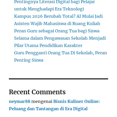
Pentingnya Literasi Digital bagi Pelajar
untuk Menghadapi Era Teknologi
Kampus 2026 Berubah Total? AI Mulai Jadi
Asisten Wajib Mahasiswa di Ruang Kuliah
Peran Guru sebagai Orang Tua bagi Siswa
Selama dalam Pengawasan Sekolah Menjadi
Pilar Utama Pendidikan Karakter
Guru Pengganti Orang Tua Di Sekolah, Peran
Penting Siswa
Recent Comments
neymar88
mengenai
Bisnis Kuliner Online:
Peluang dan Tantangan di Era Digital