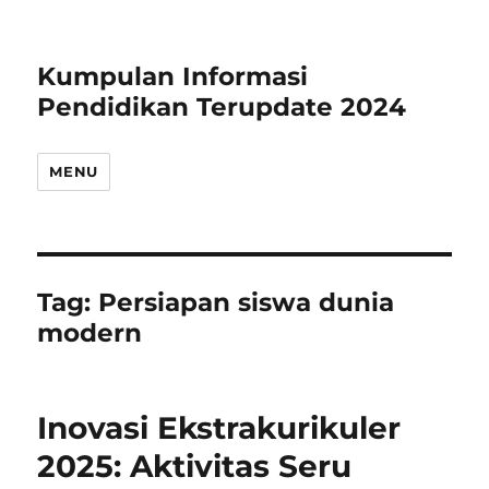
Kumpulan Informasi
Pendidikan Terupdate 2024
MENU
Tag:
Persiapan siswa dunia
modern
Inovasi Ekstrakurikuler
2025: Aktivitas Seru