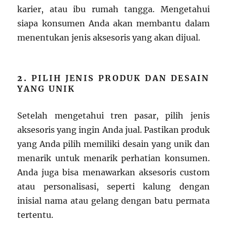
karier, atau ibu rumah tangga. Mengetahui
siapa konsumen Anda akan membantu dalam
menentukan jenis aksesoris yang akan dijual.
2.
PILIH JENIS PRODUK DAN DESAIN
YANG UNIK
Setelah mengetahui tren pasar, pilih jenis
aksesoris yang ingin Anda jual. Pastikan produk
yang Anda pilih memiliki desain yang unik dan
menarik untuk menarik perhatian konsumen.
Anda juga bisa menawarkan aksesoris custom
atau personalisasi, seperti kalung dengan
inisial nama atau gelang dengan batu permata
tertentu.