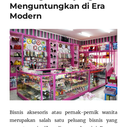
Menguntungkan di Era
Modern
Bisnis aksesoris atau pernak-pernik wanita
merupakan salah satu peluang bisnis yang