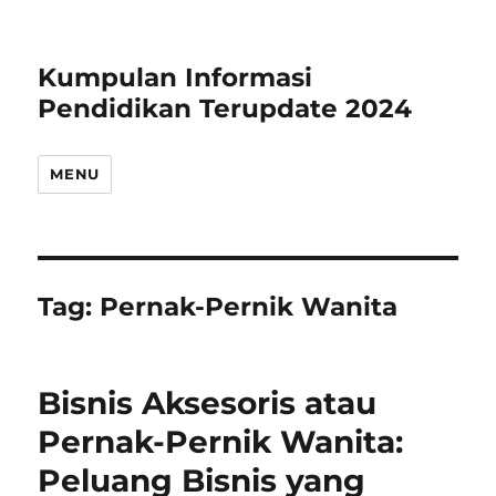
Kumpulan Informasi
Pendidikan Terupdate 2024
MENU
Tag:
Pernak-Pernik Wanita
Bisnis Aksesoris atau
Pernak-Pernik Wanita:
Peluang Bisnis yang