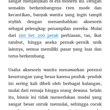
sangat menjanjikan di era modern ini. Dengan
semakin berkembangnya tren mode dan
kecantikan, banyak wanita yang ingin tampil
stylish dengan menambahkan aksesoris
sebagai pelengkap penampilan mereka. Mulai
dari
slot bet 200 perak
perhiasan, tas, ikat
rambut, hingga aneka pernak-pernik unik
lainnya, semua memiliki pasar yang luas dan
terus berkembang.
Usaha aksesoris wanita menawarkan potensi
keuntungan yang besar karena produk-produk
ini sering kali dibeli oleh berbagai kalangan,
mulai dari remaja hingga orang dewasa. Selain
itu, bisnis ini tidak memerlukan modal yang
sangat besar untuk memulai, sehingga cocok