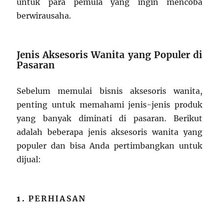
untuk para pemula yang ingin mencoba
berwirausaha.
Jenis Aksesoris Wanita yang Populer di
Pasaran
Sebelum memulai bisnis aksesoris wanita,
penting untuk memahami jenis-jenis produk
yang banyak diminati di pasaran. Berikut
adalah beberapa jenis aksesoris wanita yang
populer dan bisa Anda pertimbangkan untuk
dijual:
1.
PERHIASAN