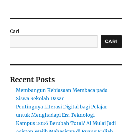
Bisnis
Aksesoris
atau
Pernak-
Pernik
Cari
Wanita:
Peluang
CARI
Bisnis
yang
Menguntungkan
di
Era
Recent Posts
Modern
Membangun Kebiasaan Membaca pada
Siswa Sekolah Dasar
Pentingnya Literasi Digital bagi Pelajar
untuk Menghadapi Era Teknologi
Kampus 2026 Berubah Total? AI Mulai Jadi
Asisten Wajib Mahasiswa di Ruang Kuliah