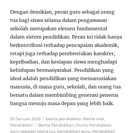
Dengan demikian, peran guru sebagai orang
tua bagi siswa selama dalam pengawasan
sekolah merupakan elemen fundamental
dalam sistem pendidikan. Peran ini tidak hanya
berkontribusi terhadap pencapaian akademik,
tetapi juga terhadap pembentukan karakter,
kepribadian, dan kesiapan siswa menghadapi
kehidupan bermasyarakat. Pendidikan yang
ideal adalah pendidikan yang memanusiakan
manusia, di mana guru, sekolah, dan orang tua
bersatu dalam membimbing generasi penerus
bangsa menuju masa depan yang lebih baik.
Posted
Categories
30 Januari 2026
berita pendidikan
,
Berita viral
,
on
Tags
Pendidikan
Berita Pendidikan
,
Dunia Pendidikan
,
guru sebagai orang tua
,
pendidikan guru
,
Pendidikan