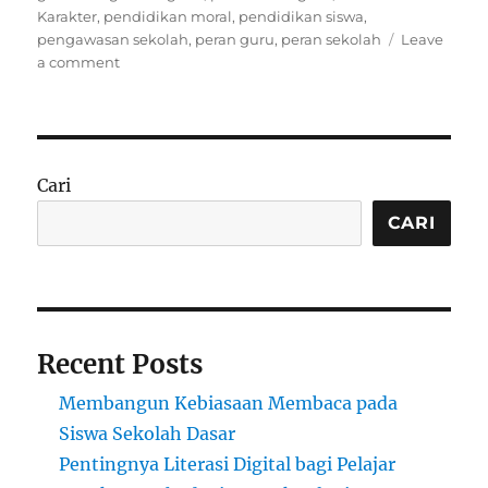
Karakter
,
pendidikan moral
,
pendidikan siswa
,
pengawasan sekolah
,
peran guru
,
peran sekolah
Leave
on
a comment
Peran
Guru
sebagai
Orang
Tua
Cari
bagi
Siswa
CARI
Selama
dalam
Pengawasan
Sekolah
Menjadi
Recent Posts
Pilar
Utama
Membangun Kebiasaan Membaca pada
Pendidikan
Karakter
Siswa Sekolah Dasar
Pentingnya Literasi Digital bagi Pelajar