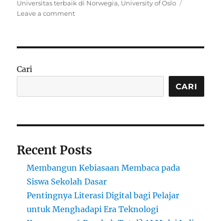
Universitas terbaik di Norwegia
,
University of Oslo
on
Leave a comment
University
of
Oslo:
Universitas
Terkenal
Cari
di
Norwegia
CARI
Recent Posts
Membangun Kebiasaan Membaca pada
Siswa Sekolah Dasar
Pentingnya Literasi Digital bagi Pelajar
untuk Menghadapi Era Teknologi