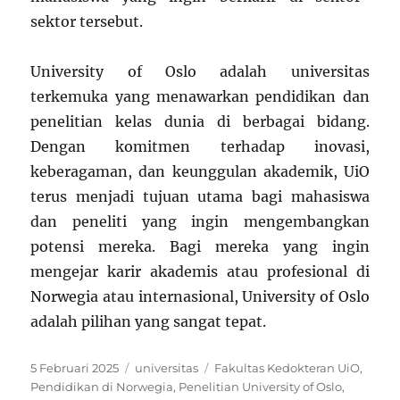
sektor tersebut.
University of Oslo adalah universitas
terkemuka yang menawarkan pendidikan dan
penelitian kelas dunia di berbagai bidang.
Dengan komitmen terhadap inovasi,
keberagaman, dan keunggulan akademik, UiO
terus menjadi tujuan utama bagi mahasiswa
dan peneliti yang ingin mengembangkan
potensi mereka. Bagi mereka yang ingin
mengejar karir akademis atau profesional di
Norwegia atau internasional, University of Oslo
adalah pilihan yang sangat tepat.
Posted
Categories
Tags
5 Februari 2025
universitas
Fakultas Kedokteran UiO
,
on
Pendidikan di Norwegia
,
Penelitian University of Oslo
,