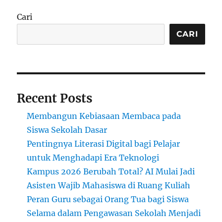
Solo
Tahun
Cari
2025:
Inovasi
CARI
dan
Akses
untuk
Semua
Recent Posts
Membangun Kebiasaan Membaca pada
Siswa Sekolah Dasar
Pentingnya Literasi Digital bagi Pelajar
untuk Menghadapi Era Teknologi
Kampus 2026 Berubah Total? AI Mulai Jadi
Asisten Wajib Mahasiswa di Ruang Kuliah
Peran Guru sebagai Orang Tua bagi Siswa
Selama dalam Pengawasan Sekolah Menjadi