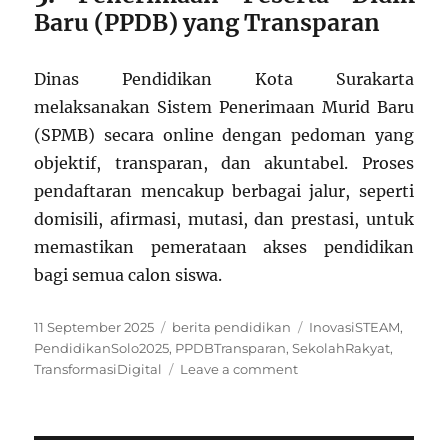
Baru (PPDB) yang Transparan
Dinas Pendidikan Kota Surakarta
melaksanakan Sistem Penerimaan Murid Baru
(SPMB) secara online dengan pedoman yang
objektif, transparan, dan akuntabel. Proses
pendaftaran mencakup berbagai jalur, seperti
domisili, afirmasi, mutasi, dan prestasi, untuk
memastikan pemerataan akses pendidikan
bagi semua calon siswa.
Posted
Categories
Tags
11 September 2025
berita pendidikan
InovasiSTEAM
,
on
PendidikanSolo2025
,
PPDBTransparan
,
SekolahRakyat
,
on
TransformasiDigital
Leave a comment
Pendidikan
di
Kota