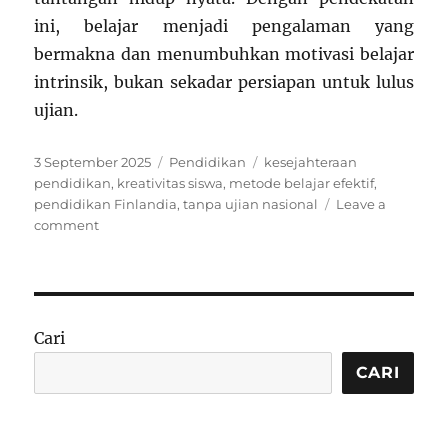
ini, belajar menjadi pengalaman yang
bermakna dan menumbuhkan motivasi belajar
intrinsik, bukan sekadar persiapan untuk lulus
ujian.
Posted
Categories
Tags
3 September 2025
Pendidikan
kesejahteraan
on
pendidikan
,
kreativitas siswa
,
metode belajar efektif
,
pendidikan Finlandia
,
tanpa ujian nasional
Leave a
on
comment
Belajar
dari
Finlandia:
Pendidikan
Tanpa
Cari
Ujian
Nasional
CARI
yang
Justru
Lebih