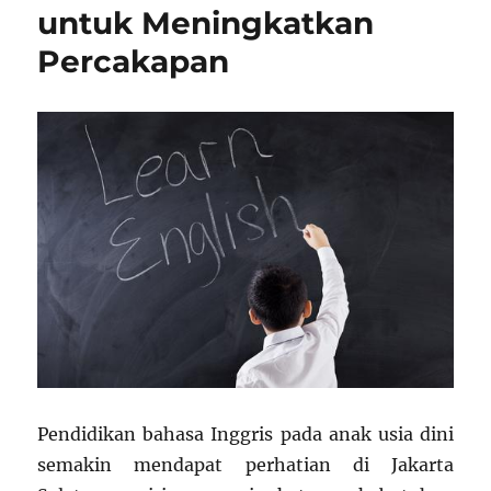
untuk Meningkatkan
Percakapan
Pendidikan bahasa Inggris pada anak usia dini
semakin mendapat perhatian di Jakarta