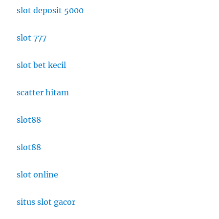
slot deposit 5000
slot 777
slot bet kecil
scatter hitam
slot88
slot88
slot online
situs slot gacor