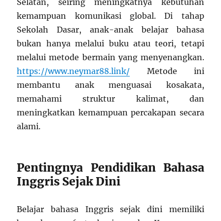
Selatan, seiring meningkatnya kebutuhan
kemampuan komunikasi global. Di tahap
Sekolah Dasar, anak-anak belajar bahasa
bukan hanya melalui buku atau teori, tetapi
melalui metode bermain yang menyenangkan.
https://www.neymar88.link/
Metode ini
membantu anak menguasai kosakata,
memahami struktur kalimat, dan
meningkatkan kemampuan percakapan secara
alami.
Pentingnya Pendidikan Bahasa
Inggris Sejak Dini
Belajar bahasa Inggris sejak dini memiliki