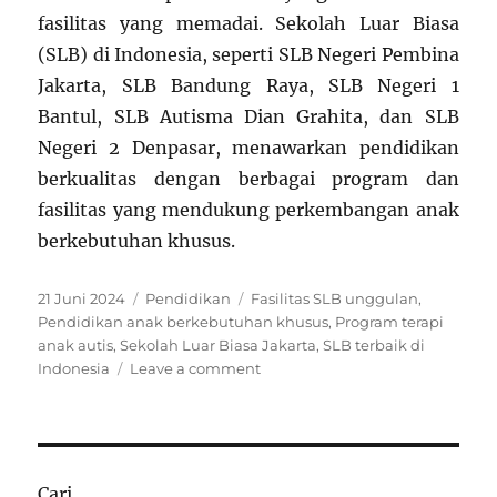
fasilitas yang memadai. Sekolah Luar Biasa
(SLB) di Indonesia, seperti SLB Negeri Pembina
Jakarta, SLB Bandung Raya, SLB Negeri 1
Bantul, SLB Autisma Dian Grahita, dan SLB
Negeri 2 Denpasar, menawarkan pendidikan
berkualitas dengan berbagai program dan
fasilitas yang mendukung perkembangan anak
berkebutuhan khusus.
Posted
Categories
Tags
21 Juni 2024
Pendidikan
Fasilitas SLB unggulan
,
on
Pendidikan anak berkebutuhan khusus
,
Program terapi
anak autis
,
Sekolah Luar Biasa Jakarta
,
SLB terbaik di
on
Indonesia
Leave a comment
SLB
Terbaik
di
Indonesia:
Sekolah
Cari